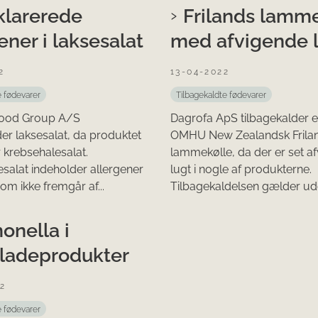
larerede
Frilands lamm
ener i laksesalat
med afvigende 
2
13-04-2022
e fødevarer
Tilbagekaldte fødevarer
Food Group A/S
Dagrofa ApS tilbagekalder et
der laksesalat, da produktet
OMHU New Zealandsk Frila
 krebsehalesalat.
lammekølle, da der er set a
salat indeholder allergener
lugt i nogle af produkterne.
som ikke fremgår af...
Tilbagekaldelsen gælder ude
onella i
ladeprodukter
2
e fødevarer