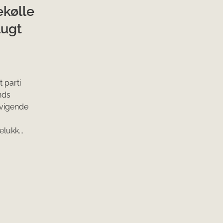
ekølle
lugt
 parti
nds
fvigende
lukk...