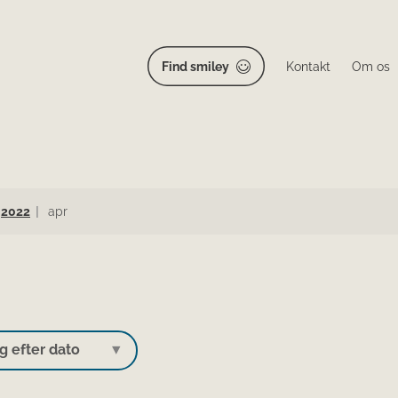
Find smiley
Kontakt
Om os
2022
apr