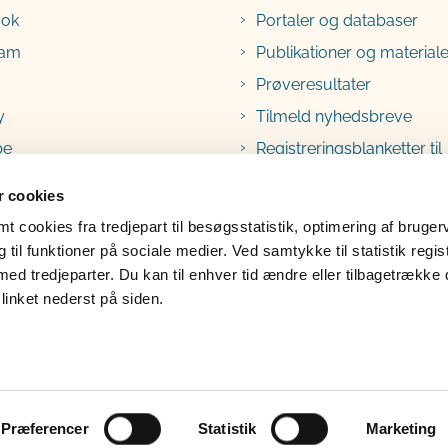
ook
Portaler og databaser
ram
Publikationer og materiale
Prøveresultater
y
Tilmeld nyhedsbreve
be
Registreringsblanketter til
fødevarevirksomheder
 cookies
 cookies fra tredjepart til besøgsstatistik, optimering af bruger
til funktioner på sociale medier. Ved samtykke til statistik regis
med tredjeparter. Du kan til enhver tid ændre eller tilbagetrække
linket nederst på siden.
lgængelighedserklæring
Klage
Præferencer
Statistik
Marketing