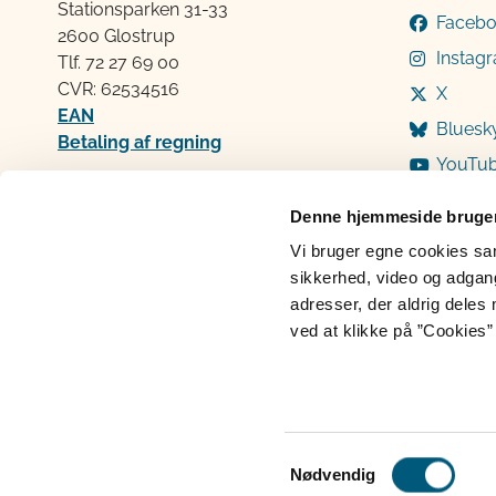
Stationsparken 31-33
Faceb
2600 Glostrup
Instag
Tlf. 72 2​​​7 69 00
CVR: 62534516
X
EAN
Bluesk
Betaling af regning
YouTu
Åben:
Mandag: 9-12 og 13-15
Denne hjemmeside bruger
Tirsdag: 9-12
Vi bruger egne cookies samt
Onsdag: 9-12
sikkerhed, video og adgang 
Torsdag: 9-12 og 13-15
adresser, der aldrig deles 
Fredag: 9-12
ved at klikke på ”Cookies” 
Cookies
Persondatabeskyttelse
Ti
Samtykkevalg
Nødvendig