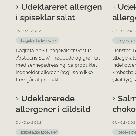
Udeklareret allergen
Udek
i spiseklar salat
allerg
29-04-2022
22-04-202
Tilbagekaldte fødevarer
Tilbagekaldt
Dagrofa ApS tilbagekalder Gestus
Flensted 
’Årstidens Slaw’ - rødbede og grønkål
tilbagekal
med sennepsdressing, da produktet
indeholder
indeholder allergen (æg), som ikke
Krebsehale
fremgår af produktet...
(skaldyr), 
Udeklarerede
Salm
allergener i dildsild
choko
08-04-2022
06-04-202
Tilbagekaldte fødevarer
Tilbagekaldt