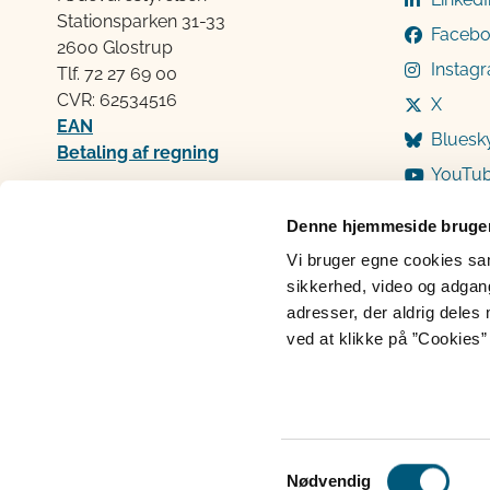
Stationsparken 31-33
Faceb
2600 Glostrup
Instag
Tlf. 72 2​​​7 69 00
CVR: 62534516
X
EAN
Bluesk
Betaling af regning
YouTu
Åben:
Mandag: 9-12 og 13-15
Denne hjemmeside bruger
Tirsdag: 9-12
Vi bruger egne cookies samt
Onsdag: 9-12
sikkerhed, video og adgang 
Torsdag: 9-12 og 13-15
adresser, der aldrig deles 
Fredag: 9-12
ved at klikke på ”Cookies” 
Cookies
Persondatabeskyttelse
Ti
Samtykkevalg
Nødvendig