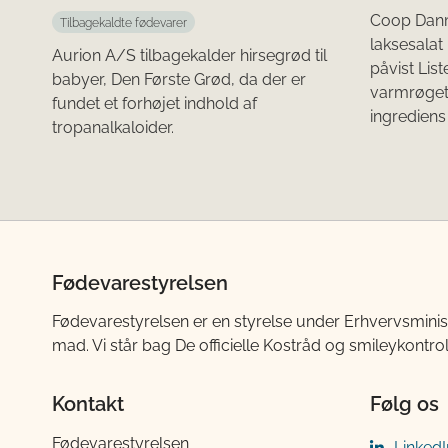
Coop Danm
Tilbagekaldte fødevarer
laksesalat
Aurion A/S tilbagekalder hirsegrød til
påvist Lis
babyer, Den Første Grød, da der er
varmrøget
fundet et forhøjet indhold af
ingrediens 
tropanalkaloider.
Fødevarestyrelsen
Fødevarestyrelsen er en styrelse under Erhvervsminis
mad. Vi står bag De officielle Kostråd og smileykontro
Kontakt
Følg os
Fødevarestyrelsen
LinkedI