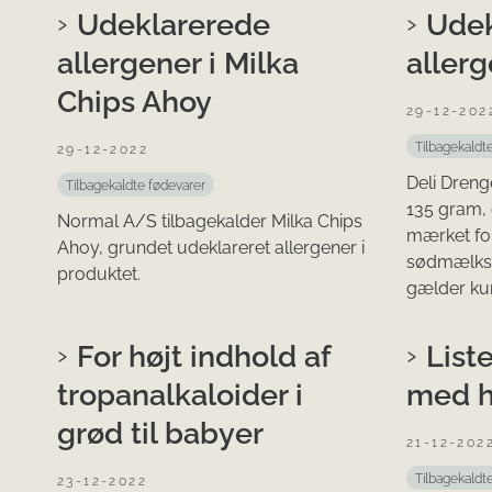
Udeklarerede
Udek
allergener i Milka
allerg
Chips Ahoy
29-12-202
Tilbagekaldt
29-12-2022
Deli Dreng
Tilbagekaldte fødevarer
135 gram, d
Normal A/S tilbagekalder Milka Chips
mærket fo
Ahoy, grundet udeklareret allergener i
sødmælksp
produktet.
gælder kun
For højt indhold af
Liste
tropanalkaloider i
med h
grød til babyer
21-12-202
Tilbagekaldt
23-12-2022