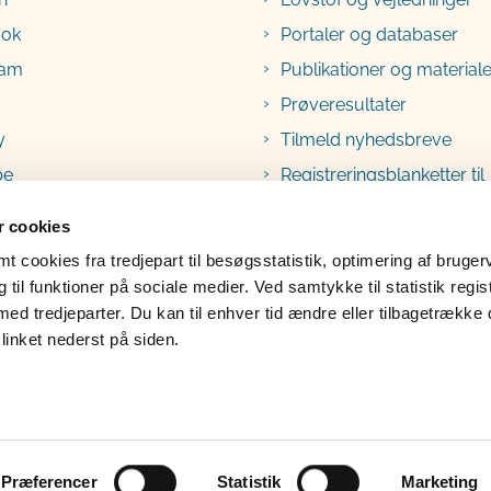
ook
Portaler og databaser
ram
Publikationer og materiale
Prøveresultater
y
Tilmeld nyhedsbreve
be
Registreringsblanketter til
fødevarevirksomheder
 cookies
 cookies fra tredjepart til besøgsstatistik, optimering af bruger
til funktioner på sociale medier. Ved samtykke til statistik regis
med tredjeparter. Du kan til enhver tid ændre eller tilbagetrække
linket nederst på siden.
lgængelighedserklæring
Klage
Præferencer
Statistik
Marketing