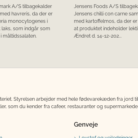
ark A/S tilbagekalder
Jensens Foods A/S tilbagek
 med havreris, da der er
Jensens chilli con carne sa
teria monocytogenes i
med kartoffelmos, da der er r
 laks, som indgår som
at produktet indeholder lekti
i måltidssalaten.
Ændret d. 14-12-202...
teriet. Styrelsen arbejder med hele fødevarekæden fra jord 
ller, som du kender fra cafeer, restauranter og supermarkeder
Genveje
n
Lovstof og vejledninger