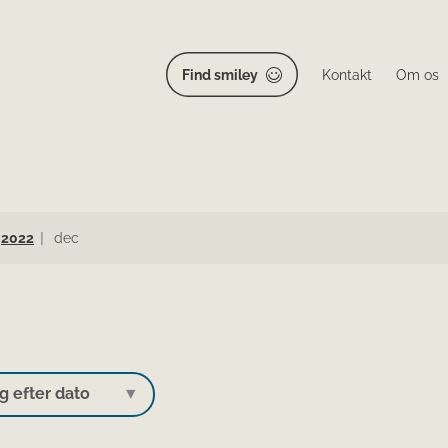
Find smiley
Kontakt
Om os
2022
dec