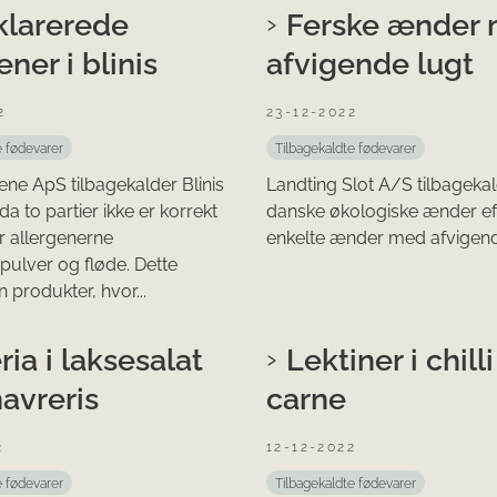
larerede
Ferske ænder
ener i blinis
afvigende lugt
2
23-12-2022
e fødevarer
Tilbagekaldte fødevarer
ene ApS tilbagekalder Blinis
Landting Slot A/S tilbageka
a to partier ikke er korrekt
danske økologiske ænder eft
r allergenerne
enkelte ænder med afvigend
ulver og fløde. Dette
 produkter, hvor...
ria i laksesalat
Lektiner i chill
avreris
carne
2
12-12-2022
e fødevarer
Tilbagekaldte fødevarer