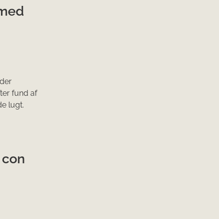
 med
lder
er fund af
e lugt.
i con