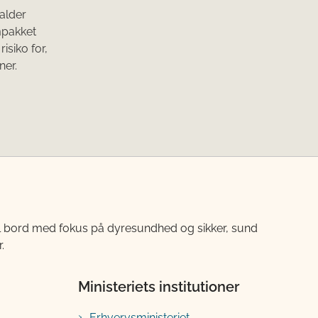
alder
mpakket
isiko for,
ner.
til bord med fokus på dyresundhed og sikker, sund
.
Ministeriets institutioner
Erhvervsministeriet