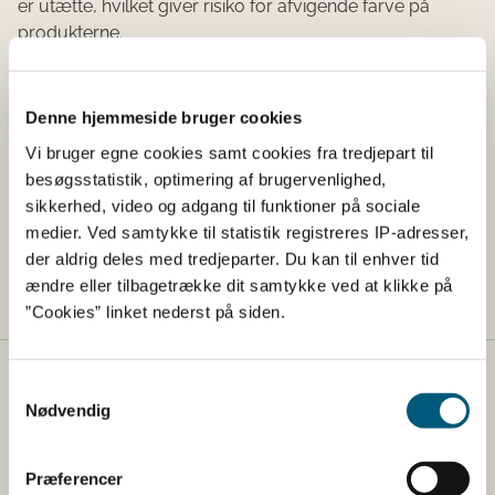
er utætte, hvilket giver risiko for afvigende farve på
produkterne.
Risiko:
Den afvigende farve gør produkterne uegnede til
Denne hjemmeside bruger cookies
konsum.
Vi bruger egne cookies samt cookies fra tredjepart til
besøgsstatistik, optimering af brugervenlighed,
Råd til forbrugerne:
sikkerhed, video og adgang til funktioner på sociale
Fødevarestyrelsen råder forbrugerne til at levere
medier. Ved samtykke til statistik registreres IP-adresser,
produkterne tilbage til butikken, hvor de er købt, eller at
der aldrig deles med tredjeparter. Du kan til enhver tid
kassere dem.
ændre eller tilbagetrække dit samtykke ved at klikke på
”Cookies” linket nederst på siden.
Fødevarestyrelsen
Samtykkevalg
Nødvendig
Fødevarestyrelsen er en styrelse under
Erhvervsministeriet. Styrelsen arbejder med hele
Præferencer
fødevarekæden fra jord til bord med fokus på