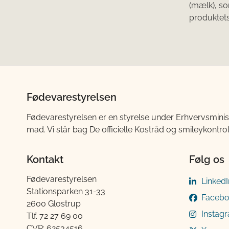
(mælk), so
produktet
Fødevarestyrelsen
Fødevarestyrelsen er en styrelse under Erhvervsminis
mad. Vi står bag De officielle Kostråd og smileykontro
Kontakt
Følg os
Fødevarestyrelsen
LinkedI
Stationsparken 31-33
Faceb
2600 Glostrup
Instag
Tlf. 72 2​​​7 69 00
CVR: 62534516