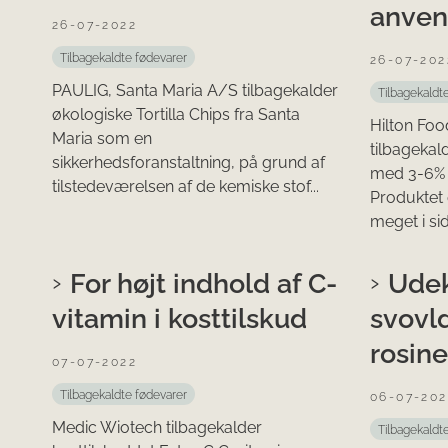
anven
26-07-2022
Tilbagekaldte fødevarer
26-07-202
PAULIG, Santa Maria A/S tilbagekalder
Tilbagekaldt
økologiske Tortilla Chips fra Santa
Hilton Fo
Maria som en
tilbagekal
sikkerhedsforanstaltning, på grund af
med 3-6% 
tilstedeværelsen af de kemiske stof...
Produktet 
meget i si
For højt indhold af C-
Udek
vitamin i kosttilskud
svovld
rosine
07-07-2022
Tilbagekaldte fødevarer
06-07-202
Medic Wiotech tilbagekalder
Tilbagekaldt