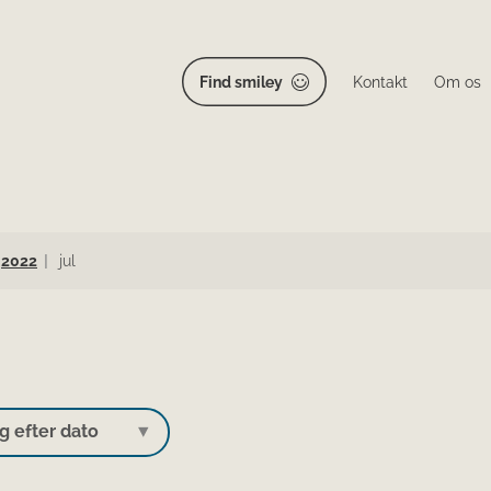
Find smiley
Kontakt
Om os
2022
jul