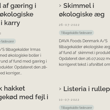
 af gæring i
Skimmel i
 økologiske
økologiske æg
 i karry
26-07-2022
Tilbagekaldte fødevarer
2
DAVA Foods Denmark A/S
e fødevarer
tilbagekalder økologiske æ
/S tilbagekalder Irmas
af fund af skimmel i produk
med økologiske boller i
Opdateret den 26.07.2022 
rund af fund med gæring i
korrigeret tekst i afsnittet om 
odukter. Opdateret den 28-
d korriger...
k hakket
Listeria i rulle
gekød med fejl i
10-07-2022
Tilbagekaldte fødevarer