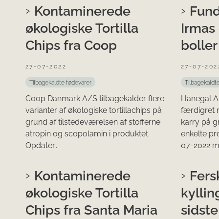
Kontaminerede
Fund
økologiske Tortilla
Irmas
Chips fra Coop
boller
27-07-2022
27-07-202
Tilbagekaldte fødevarer
Tilbagekaldt
Coop Danmark A/S tilbagekalder flere
Hanegal A
varianter af økologiske tortillachips på
færdigret 
grund af tilstedeværelsen af stofferne
karry på g
atropin og scopolamin i produktet.
enkelte pr
Opdater...
07-2022 me
Kontaminerede
Fers
økologiske Tortilla
kyllin
Chips fra Santa Maria
sidste