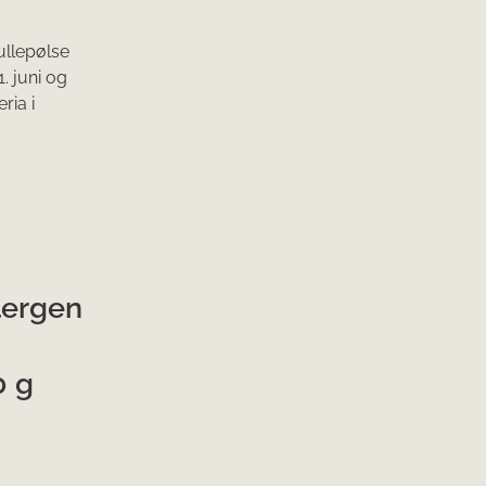
rullepølse
. juni og
ria i
lergen
0 g