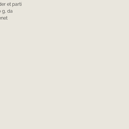
er et parti
0 g, da
enet