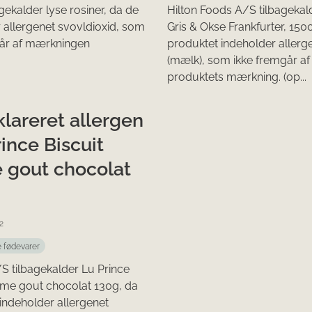
agekalder lyse rosiner, da de
Hilton Foods A/S tilbagekald
 allergenet svovldioxid, som
Gris & Okse Frankfurter, 150
går af mærkningen
produktet indeholder allerg
(mælk), som ikke fremgår af
produktets mærkning. (op...
lareret allergen
rince Biscuit
 gout chocolat
2
e fødevarer
 tilbagekalder Lu Prince
eme gout chocolat 130g, da
indeholder allergenet