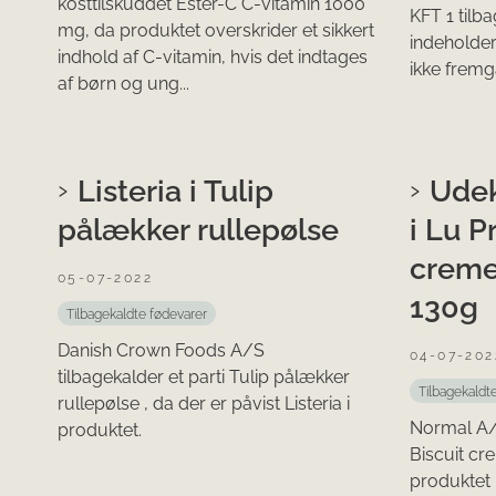
kosttilskuddet Ester-C C-vitamin 1000
KFT 1 tilb
mg, da produktet overskrider et sikkert
indeholder
indhold af C-vitamin, hvis det indtages
ikke frem
af børn og ung...
Listeria i Tulip
Udek
pålækker rullepølse
i Lu P
creme
05-07-2022
130g
Tilbagekaldte fødevarer
Danish Crown Foods A/S
04-07-202
tilbagekalder et parti Tulip pålækker
Tilbagekaldt
rullepølse , da der er påvist Listeria i
Normal A/S
produktet.
Biscuit cr
produktet 