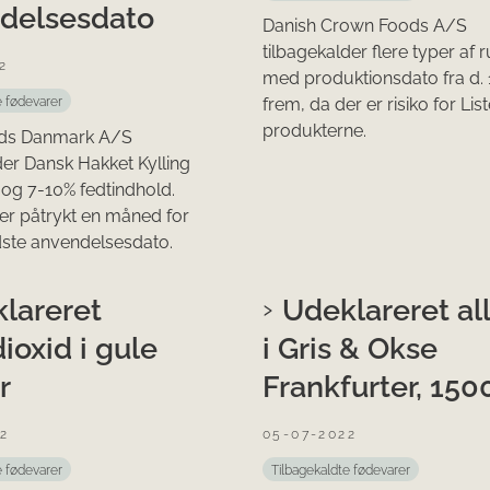
delsesdato
Danish Crown Foods A/S
tilbagekalder flere typer af 
2
med produktionsdato fra d. 1
frem, da der er risiko for Liste
e fødevarer
produkterne.
ods Danmark A/S
der Dansk Hakket Kylling
og 7-10% fedtindhold.
er påtrykt en måned for
dste anvendelsesdato.
lareret
Udeklareret al
ioxid i gule
i Gris & Okse
r
Frankfurter, 150
2
05-07-2022
e fødevarer
Tilbagekaldte fødevarer