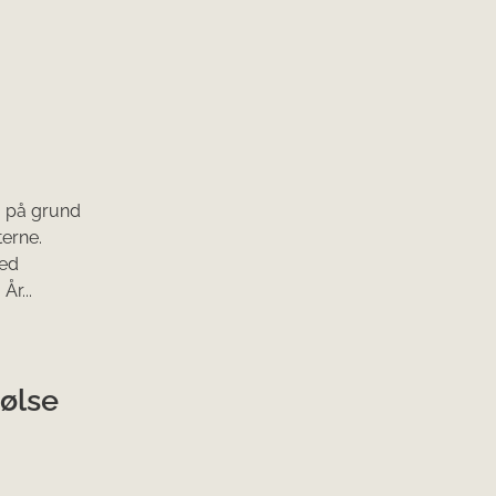
g på grund
terne.
med
År...
pølse