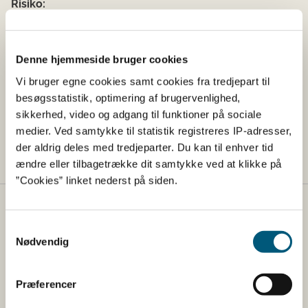
Risiko:
Forbrugere med allergi over for sennep og/eller æg kan
få en allergisk reaktion, hvis de spiser produktet.
Denne hjemmeside bruger cookies
Råd til forbrugerne:
Vi bruger egne cookies samt cookies fra tredjepart til
Fødevarestyrelsen råder forbrugerne til at levere
besøgsstatistik, optimering af brugervenlighed,
produktet tilbage, hvor det er købt, eller at kassere det.
sikkerhed, video og adgang til funktioner på sociale
medier. Ved samtykke til statistik registreres IP-adresser,
Hvis du oplever symptomer i forbindelse med indtag af
der aldrig deles med tredjeparter. Du kan til enhver tid
produktet, bør du kontakte din egen læge.
ændre eller tilbagetrække dit samtykke ved at klikke på
”Cookies” linket nederst på siden.
Fødevarestyrelsen
Samtykkevalg
Nødvendig
Fødevarestyrelsen er en styrelse under
Erhvervsministeriet. Styrelsen arbejder med hele
fødevarekæden fra jord til bord med fokus på
Præferencer
dyresundhed og sikker, sund mad. Vi står bag De