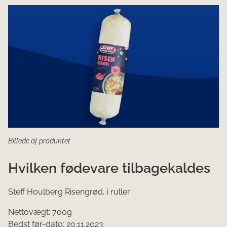
Billede af produktet
Hvilken fødevare tilbagekaldes
Steff Houlberg Risengrød, i ruller
Nettovægt: 700g
Bedst før-dato: 20.11.2023