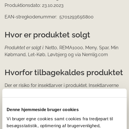
Produktionsdato: 23.10.2023
EAN-stregkodenummer: 5701293656800
Hvor er produktet solgt
Produktet er solgt i:
Netto, REMA1000, Meny, Spar, Min
Købmand, Let-Køb, Løvbjerg og via Nemlig.com
Hvorfor tilbagekaldes produktet
Der er risiko for insektlarver i produktet. Insektlarverne
gør produktet uegnet som fødevare. Det betyder, at
risengrøden er uacceptabel som menneskeføde, men at
den ikke udgør en sundhedsmæssig risiko. Man bliver
Denne hjemmeside bruger cookies
altså ikke syg af at have spist produktet, hvis det
Vi bruger egne cookies samt cookies fra tredjepart til
indeholdt insektlaver.
besøgsstatistik, optimering af brugervenlighed,