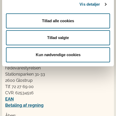
Fødevarestyrelsen
Vis detaljer
Fødevarestyrelsen er en styrelse under
Erhvervsministeriet. Styrelsen arbejder med hele
Tillad alle cookies
fødevarekæden fra jord til bord med fokus på
dyresundhed og sikker, sund mad. Vi står bag De
officielle Kostråd og smileykontroller, som du kender
Tillad valgte
fra cafeer, restauranter og supermarkeder.
Kun nødvendige cookies
Kontakt
Fødevarestyrelsen
Stationsparken 31-33
2600 Glostrup
Tlf. 72 2​​​7 69 00
CVR: 62534516
EAN
Betaling af regning
Åben: