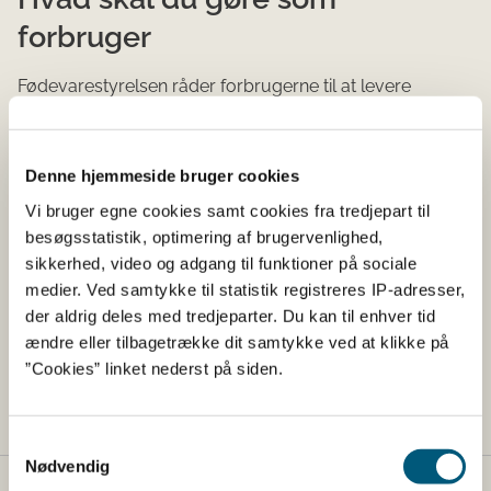
forbruger
Fødevarestyrelsen råder forbrugerne til at levere
produktet tilbage til butikken, hvor det er købt eller at
kassere det.
Denne hjemmeside bruger cookies
Hvem tilbagekalder produktet
Vi bruger egne cookies samt cookies fra tredjepart til
besøgsstatistik, optimering af brugervenlighed,
Rema Distribution A/S
sikkerhed, video og adgang til funktioner på sociale
medier. Ved samtykke til statistik registreres IP-adresser,
Marsallé 32
der aldrig deles med tredjeparter. Du kan til enhver tid
ændre eller tilbagetrække dit samtykke ved at klikke på
8700 Horsens
”Cookies” linket nederst på siden.
Samtykkevalg
Nødvendig