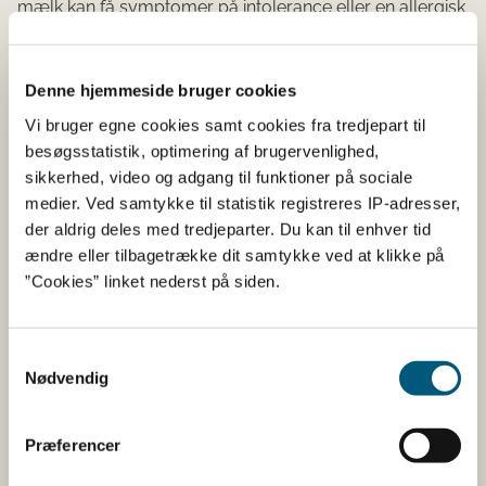
mælk kan få symptomer på intolerance eller en allergisk
reaktion, hvis de spiser Mochi sorbet-is med lemon &
yuzu smag.
Denne hjemmeside bruger cookies
Læs mere om laktosefri produkter på
Vi bruger egne cookies samt cookies fra tredjepart til
Fødevarestyrelsens hjemmeside ved at trykke på
besøgsstatistik, optimering af brugervenlighed,
linket her.
sikkerhed, video og adgang til funktioner på sociale
medier. Ved samtykke til statistik registreres IP-adresser,
Hvad skal du gøre som
der aldrig deles med tredjeparter. Du kan til enhver tid
forbruger
ændre eller tilbagetrække dit samtykke ved at klikke på
”Cookies” linket nederst på siden.
Har du laktoseintolerance eller allergi over for mælk,
frarådes du at spise produktet. Du kan kassere
Samtykkevalg
produktet eller levere det tilbage til butikken, hvor det er
Nødvendig
købt.
Hvis du oplever symptomer i forbindelse med indtag af
Præferencer
produktet, bør du kontakte din egen læge.