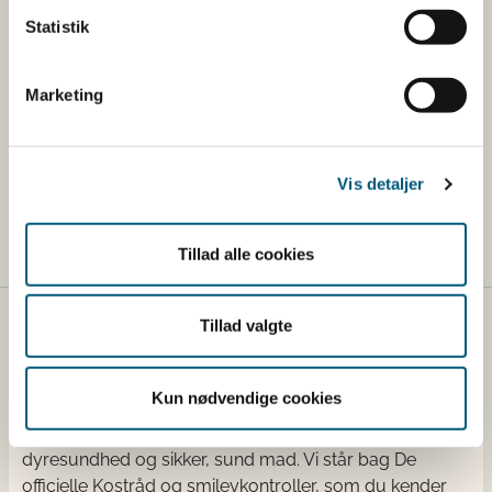
Statistik
Hvem tilbagekalder produktet
Lidl Danmark K/S
Marketing
Carl Blochs Gade 89
8000 Aarhus C
Vis detaljer
Tillad alle cookies
Tillad valgte
Fødevarestyrelsen
Fødevarestyrelsen er en styrelse under
Kun nødvendige cookies
Erhvervsministeriet. Styrelsen arbejder med hele
fødevarekæden fra jord til bord med fokus på
dyresundhed og sikker, sund mad. Vi står bag De
officielle Kostråd og smileykontroller, som du kender