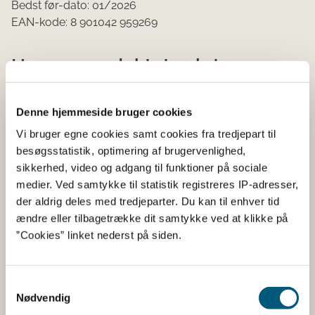
Bedst før-dato: 01/2026
EAN-kode: 8 901042 959269
Hvor er produktet solgt
Produktet er solgt i bazarer og specialbutikker på
Denne hjemmeside bruger cookies
Sjælland.
Vi bruger egne cookies samt cookies fra tredjepart til
besøgsstatistik, optimering af brugervenlighed,
Hvorfor tilbagekaldes produktet
sikkerhed, video og adgang til funktioner på sociale
medier. Ved samtykke til statistik registreres IP-adresser,
Produktet indeholder allergenet hvede, som ikke er
der aldrig deles med tredjeparter. Du kan til enhver tid
fremhævet i ingredienslisten, hvilket gør at forbrugere
ændre eller tilbagetrække dit samtykke ved at klikke på
kan overse dette allergen. Forbrugere med allergi over
”Cookies” linket nederst på siden.
for hvede kan få symptomer på intolerance eller en
allergisk reaktion, hvis de spiser produktet.
Samtykkevalg
Hvad skal du gøre som
Nødvendig