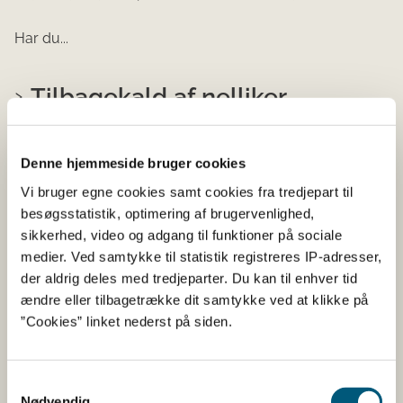
Har du...
Tilbagekald af nelliker
12-03-2025
Denne hjemmeside bruger cookies
Tilbagekaldte fødevarer
Vi bruger egne cookies samt cookies fra tredjepart til
Specialvarebutikker i hele landet tilbagekalder hele
besøgsstatistik, optimering af brugervenlighed,
nelliker, da der er fundet et for højt indhold af pesticidet
sikkerhed, video og adgang til funktioner på sociale
chlorpyrifos i produktet.
medier. Ved samtykke til statistik registreres IP-adresser,
der aldrig deles med tredjeparter. Du kan til enhver tid
Partiet er pakket m...
ændre eller tilbagetrække dit samtykke ved at klikke på
”Cookies” linket nederst på siden.
Stegepander med afgivelse af
jern og mangan
Samtykkevalg
Nødvendig