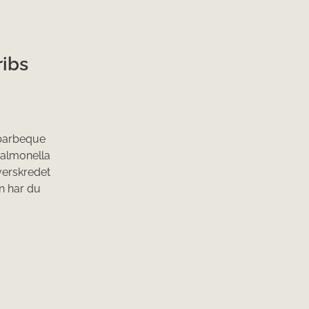
ibs
 barbeque
salmonella
verskredet
n har du