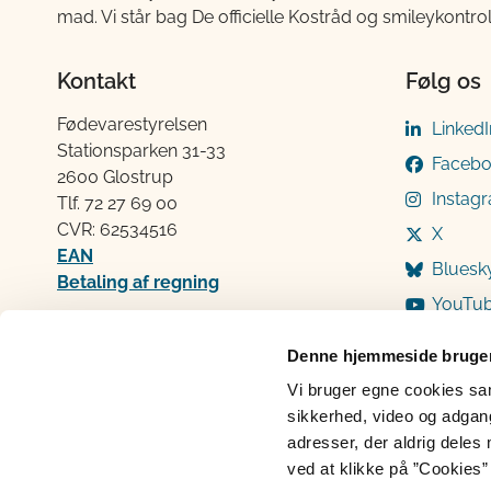
mad. Vi står bag De officielle Kostråd og smileykontro
Kontakt
Følg os
Fødevarestyrelsen
LinkedI
Stationsparken 31-33
Faceb
2600 Glostrup
Instag
Tlf. 72 2​​​7 69 00
CVR: 62534516
X
EAN
Bluesk
Betaling af regning
YouTu
Åben:
Mandag: 9-12 og 13-15
Denne hjemmeside bruger
Tirsdag: 9-12
Vi bruger egne cookies samt
Onsdag: 9-12
sikkerhed, video og adgang 
Torsdag: 9-12 og 13-15
adresser, der aldrig deles 
Fredag: 9-12
ved at klikke på ”Cookies” 