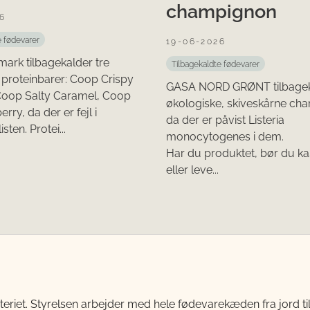
champignon
6
e fødevarer
19-06-2026
ark tilbagekalder tre
Tilbagekaldte fødevarer
e proteinbarer: Coop Crispy
GASA NORD GRØNT tilbagek
Coop Salty Caramel, Coop
økologiske, skiveskårne ch
rry, da der er fejl i
da der er påvist Listeria
sten. Protei...
monocytogenes i dem.
Har du produktet, bør du ka
eller leve...
teriet. Styrelsen arbejder med hele fødevarekæden fra jord 