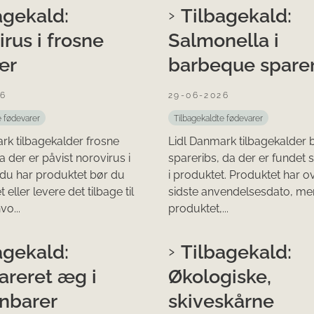
agekald:
Tilbagekald:
rus i frosne
Salmonella i
ær
barbeque sparer
26
29-06-2026
e fødevarer
Tilbagekaldte fødevarer
rk tilbagekalder frosne
Lidl Danmark tilbagekalder
a der er påvist norovirus i
spareribs, da der er fundet 
du har produktet bør du
i produktet. Produktet har o
 eller levere det tilbage til
sidste anvendelsesdato, me
vo...
produktet,...
agekald:
Tilbagekald:
areret æg i
Økologiske,
inbarer
skiveskårne