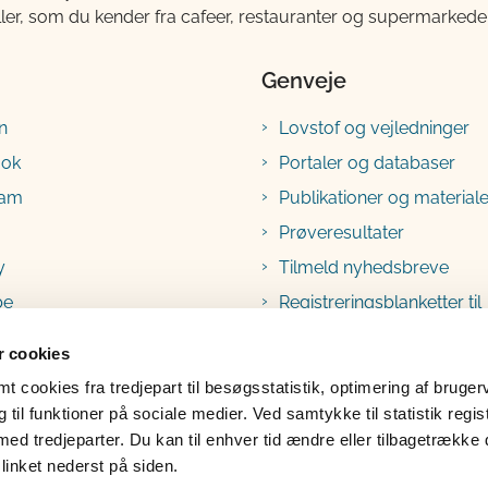
ller, som du kender fra cafeer, restauranter og supermarkeder
Genveje
n
Lovstof og vejledninger
ook
Portaler og databaser
ram
Publikationer og materiale
Prøveresultater
y
Tilmeld nyhedsbreve
be
Registreringsblanketter til
fødevarevirksomheder
 cookies
 cookies fra tredjepart til besøgsstatistik, optimering af bruger
til funktioner på sociale medier. Ved samtykke til statistik regis
med tredjeparter. Du kan til enhver tid ændre eller tilbagetrække
linket nederst på siden.