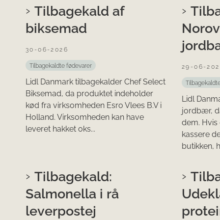
Tilbagekald af
Tilb
biksemad
Norovi
jordb
30-06-2026
Tilbagekaldte fødevarer
29-06-20
Lidl Danmark tilbagekalder Chef Select
Tilbagekaldt
Biksemad, da produktet indeholder
Lidl Danma
kød fra virksomheden Esro Vlees B.V i
jordbær, d
Holland. Virksomheden kan have
dem. Hvis 
leveret hakket oks...
kassere det
butikken, h
Tilbagekald:
Tilb
Salmonella i rå
Udekl
leverpostej
prote