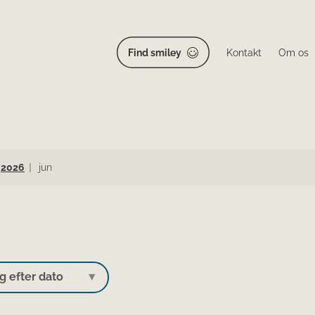
Find smiley
Kontakt
Om os
2026
jun