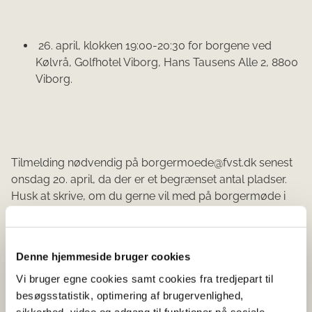
26. april, klokken 19:00-20:30 for borgene ved
Kølvrå, Golfhotel Viborg, Hans Tausens Alle 2, 8800
Viborg.
Tilmelding nødvendig på borgermoede@fvst.dk senest
onsdag 20. april, da der er et begrænset antal pladser.
Husk at skrive, om du gerne vil med på borgermøde i
Holstebro eller Viborg.
Du kan allerede nu sende spørgsmål til oplægsholderne
Denne hjemmeside bruger cookies
på borgermoede@fvst.dk. Hvert møde har plads til
omkring 200 gæster.
Vi bruger egne cookies samt cookies fra tredjepart til
besøgsstatistik, optimering af brugervenlighed,
Pressen er velkommen.
sikkerhed, video og adgang til funktioner på sociale