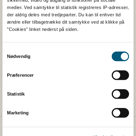
medier. Ved samtykke til statistik registreres IP-adresser,
der aldrig deles med tredjeparter. Du kan til enhver tid
Yderligere information
ændre eller tilbagetrække dit samtykke ved at klikke på
”Cookies” linket nederst på siden.
Pressemeddelelse fra Fødevareministeriet
Miljøstyrelsens anbefalinger​ ​
Samtykkevalg
De faglige rapporter bag anbefalingerne
Nødvendig
Præferencer
​Velkommen til borgermøde
Fødevarestyrelsen
Statistik
SENEST OPDATERET 05-04-2022
Marketing
Fødevarestyrelsen