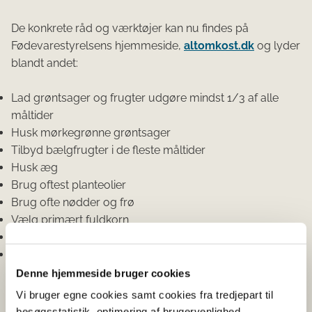
De konkrete råd og værktøjer kan nu findes på
Fødevarestyrelsens hjemmeside,
altomkost.dk
og lyder
blandt andet:
Lad grøntsager og frugter udgøre mindst 1/3 af alle
måltider
Husk mørkegrønne grøntsager
Tilbyd bælgfrugter i de fleste måltider
Husk æg
Brug oftest planteolier
Brug ofte nødder og frø
Vælg primært fuldkorn
Variér med kartofler
Brug mælkeprodukter og ost i moderate mængder
Denne hjemmeside bruger cookies
”Et generelt råd til tilberedning af vegetariske måltider er
Vi bruger egne cookies samt cookies fra tredjepart til
at skrue op for bælgfrugter og æg, men f.eks. også frø.
besøgsstatistik, optimering af brugervenlighed,