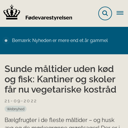
Bemærk: Nyheden er mere end et år gammel
Sunde måltider uden kød
og fisk: Kantiner og skoler
får nu vegetariske kostråd
21-09-2022
Webnyhed
Bælgfrugter i de fleste måltider – og husk
æg og de mørkegrønne grøntsager! Der er i