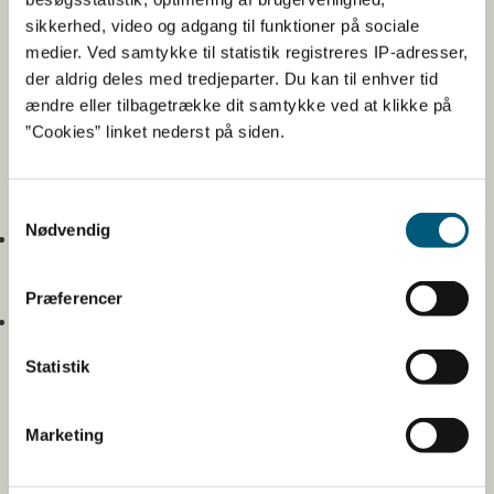
Vi håber, at vi med det nye digitale materiale kan gøre
sikkerhed, video og adgang til funktioner på sociale
det nemmere og mere overskueligt for landets køkkener
medier. Ved samtykke til statistik registreres IP-adresser,
at sammensætte sunde, vegetariske retter, som
der aldrig deles med tredjeparter. Du kan til enhver tid
indeholder de næringsstoffer, vi har brug for,” fortæller
ændre eller tilbagetrække dit samtykke ved at klikke på
enhedschef i Fødevarestyrelsen, Anne Pøhl Enevoldsen.
”Cookies” linket nederst på siden.
Tal og Fakta:
Samtykkevalg
Nødvendig
Kostråd til vegetariske måltider er tilgængeligt
på
Kostråd til vegetariske måltider i skoler og
kantiner - Alt om kost
Præferencer
Kostråd til vegetariske måltider består af
tre værktøjer
:
Statistik
En række principper med en model for, hvordan de
kan omsættes til eksempelvis fem måltider.
En råvareoversigt med anbefalinger om gode
Marketing
råvarer til planlægning og tilberedning af
vegetariske måltider.