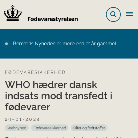
Bemærk: Nyheden er mere end et år gammel
FØDEVARESIKKERHED
WHO hædrer dansk
indsats mod transfedt i
fødevarer
29-01-2024
Webnyhed
Fødevaresikkerhed
Olier og fedtstoffer