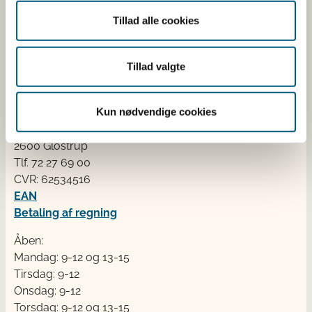
dyresundhed og sikker, sund mad. Vi står bag De
Tillad alle cookies
officielle Kostråd og smileykontroller, som du kender
fra cafeer, restauranter og supermarkeder.
Tillad valgte
Kontakt
Fødevarestyrelsen
Kun nødvendige cookies
Stationsparken 31-33
2600 Glostrup
Tlf. 72 2​​​7 69 00
CVR: 62534516
EAN
Betaling af regning
Åben:
Mandag: 9-12 og 13-15
Tirsdag: 9-12
Onsdag: 9-12
Torsdag: 9-12 og 13-15