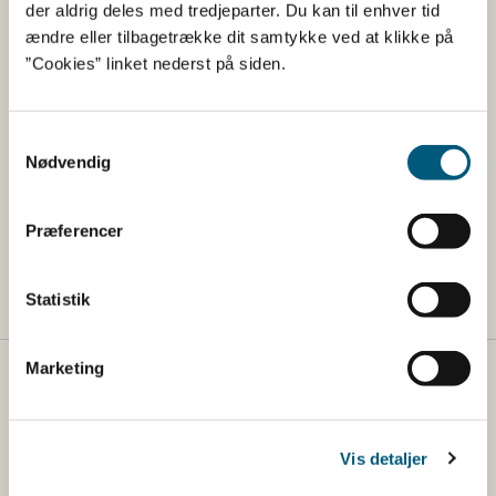
der aldrig deles med tredjeparter. Du kan til enhver tid
Fødevarestyrelsen fortsætter med at kontrollere om
ændre eller tilbagetrække dit samtykke ved at klikke på
reglerne stadig bliver overholdt. I forbrugernes og
”Cookies” linket nederst på siden.
folkesundhedens tjeneste.
Samtykkevalg
Yderligere oplysninger
Nødvendig
Journalister kan ringe til Fødevarestyrelsens
Præferencer
pressetelefon på 2284 4834.
Statistik
Marketing
Fødevarestyrelsen
Fødevarestyrelsen er en styrelse under
Vis detaljer
Erhvervsministeriet. Styrelsen arbejder med hele
fødevarekæden fra jord til bord med fokus på