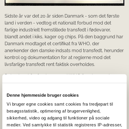
Sidste år var det 20 år siden Danmark - som det første
land i verden - vedtog et nationalt forbud mod det
farlige industrielt fremstillede transfedt i fødevarer,
blandt andet i kiks, kager og chips. På den baggrund har
Danmark modtaget et certifikat fra WHO, der
anerkender den danske indsats mod transfedt, herunder
kontrol og dokumentation for at reglerne mod det
livsfarlige transfedt rent faktisk overholdes.
Det er langt fra første gang, at WHO fremhæver den
danske indsats, og flere andre lande er da også fulgt i
Danmarks fodspor. Danmark modtager derfor
Denne hjemmeside bruger cookies
certifikatet sammen med fire andre lande; Polen,
Litauen, Saudi Arabien og Thailand. I 2021 indførte hele
Vi bruger egne cookies samt cookies fra tredjepart til
EU grænseværdier for indhold af industrielt fremstillet
besøgsstatistik, optimering af brugervenlighed,
transfedt i fødevarer. Årligt redder forbuddet nu op mod
sikkerhed, video og adgang til funktioner på sociale
en halv million europæiske borgere fra for tidlig død.
medier. Ved samtykke til statistik registreres IP-adresser,