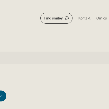
Find smiley
Kontakt
Om os
p