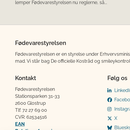
lemper Fødevarestyrelsen nu reglerne, så...
Fødevarestyrelsen
Fødevarestyrelsen er en styrelse under Erhvervsminis
mad. Vi står bag De officielle Kostråd og smileykontro
Kontakt
Følg os
Fødevarestyrelsen
LinkedI
Stationsparken 31-33
Faceb
2600 Glostrup
Instag
Tlf. 72 2​​​7 69 00
CVR: 62534516
X
EAN
Bluesk