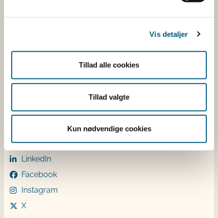
CVR: 62534516
EAN
Betaling af regning
Vis detaljer
Åben:
Mandag: 9-12 og 13-15
Tillad alle cookies
Tirsdag: 9-12
Onsdag: 9-12
Tillad valgte
Torsdag: 9-12 og 13-15
Fredag: 9-12
Kun nødvendige cookies
Følg os
LinkedIn
Facebook
Instagram
X