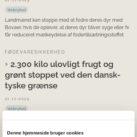
22-11-2025
Webnyhed
Landmænd kan stoppe med at fodre deres dyr med
Bovaer, hvis de oplever, at deres dyr bliver syge eller fx
får reduceret mælkeydelse af fodertilsætningsstoffet.
FØDEVARESIKKERHED
2.300 kilo ulovligt frugt og
grønt stoppet ved den dansk-
tyske grænse
21-11-2025
Webnyhed
Fødevarestyrelsens Rejsehold destruerer mere end to
tons frugt og grønt, fordi importøren ikke kunne
Denne hjemmeside bruger cookies
dokumentere, hvor varerne kom fra.