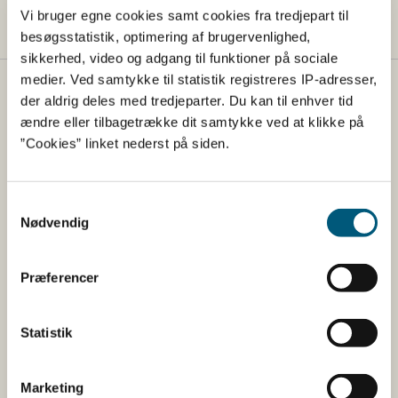
Vi bruger egne cookies samt cookies fra tredjepart til
besøgsstatistik, optimering af brugervenlighed,
sikkerhed, video og adgang til funktioner på sociale
medier. Ved samtykke til statistik registreres IP-adresser,
Fødevarestyrelsen
der aldrig deles med tredjeparter. Du kan til enhver tid
ændre eller tilbagetrække dit samtykke ved at klikke på
Fødevarestyrelsen er en styrelse under
”Cookies” linket nederst på siden.
Erhvervsministeriet. Styrelsen arbejder med hele
fødevarekæden fra jord til bord med fokus på
dyresundhed og sikker, sund mad. Vi står bag De
Samtykkevalg
officielle Kostråd og smileykontroller, som du kender
Nødvendig
fra cafeer, restauranter og supermarkeder.
Præferencer
Kontakt
Fødevarestyrelsen
Statistik
Stationsparken 31-33
2600 Glostrup
Marketing
Tlf. 72 2​​​7 69 00