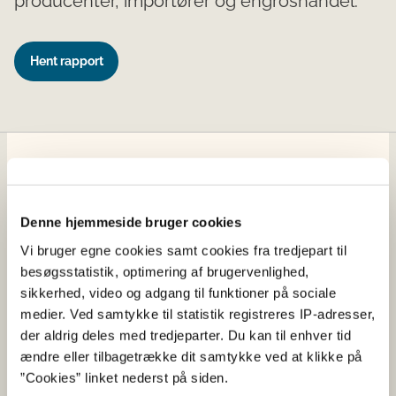
producenter, importører og engroshandel.
Hent rapport
Fødevarestyrelsen
Fødevarestyrelsen er en styrelse under
Denne hjemmeside bruger cookies
Erhvervsministeriet. Styrelsen arbejder med hele
fødevarekæden fra jord til bord med fokus på
Vi bruger egne cookies samt cookies fra tredjepart til
dyresundhed og sikker, sund mad. Vi står bag De
besøgsstatistik, optimering af brugervenlighed,
officielle Kostråd og smileykontroller, som du kender
sikkerhed, video og adgang til funktioner på sociale
fra cafeer, restauranter og supermarkeder.
medier. Ved samtykke til statistik registreres IP-adresser,
der aldrig deles med tredjeparter. Du kan til enhver tid
ændre eller tilbagetrække dit samtykke ved at klikke på
Kontakt
”Cookies” linket nederst på siden.