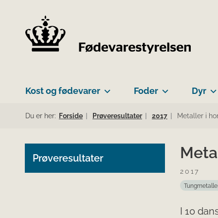
Kost og fødevarer
Foder
Dyr
Du er her:
Forside
Prøveresultater
2017
Metaller i h
Metal
Prøveresultater
2017
Tungmetalle
I 10 dan