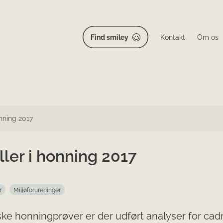
Find smiley
Kontakt
Om os
onning 2017
ler i honning 2017
r
Miljøforureninger
ske honningprøver er der udført analyser for ca