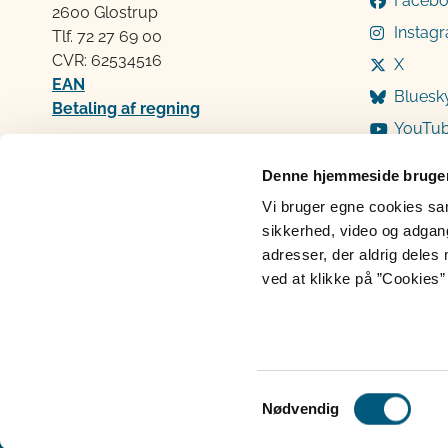
Faceb
2600 Glostrup
Instag
Tlf. 72 2​​​7 69 00
CVR: 62534516
X
EAN
Bluesk
Betaling af regning
YouTu
Åben:
Mandag: 9-12 og 13-15
Denne hjemmeside bruger
Tirsdag: 9-12
Vi bruger egne cookies samt
Onsdag: 9-12
sikkerhed, video og adgang 
Torsdag: 9-12 og 13-15
adresser, der aldrig deles 
Fredag: 9-12
ved at klikke på ”Cookies” 
Cookies
Persondatabeskyttelse
Ti
Samtykkevalg
Nødvendig