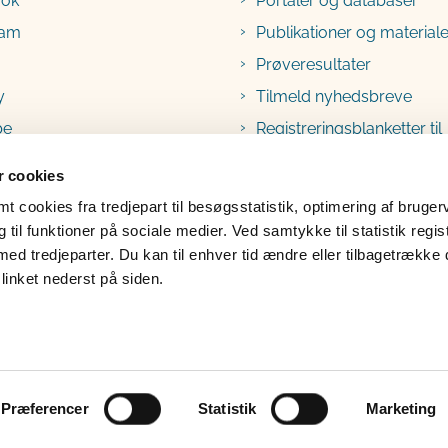
ook
Portaler og databaser
ram
Publikationer og materiale
Prøveresultater
y
Tilmeld nyhedsbreve
be
Registreringsblanketter til
fødevarevirksomheder
 cookies
 cookies fra tredjepart til besøgsstatistik, optimering af bruger
til funktioner på sociale medier. Ved samtykke til statistik regis
med tredjeparter. Du kan til enhver tid ændre eller tilbagetrække
linket nederst på siden.
lgængelighedserklæring
Klage
Præferencer
Statistik
Marketing