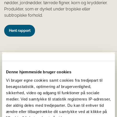
nødder, jordnødder, tørrede figner, korn og krydderier.
Produkter, som er dyrket under tropiske eller
subtropiske forhold.
Hent rapport
Fødevarestyrelsen
Denne hjemmeside bruger cookies
Fødevarestyrelsen er en styrelse under
Erhvervsministeriet. Styrelsen arbejder med hele
Vi bruger egne cookies samt cookies fra tredjepart til
fødevarekæden fra jord til bord med fokus på
besøgsstatistik, optimering af brugervenlighed,
dyresundhed og sikker, sund mad. Vi står bag De
sikkerhed, video og adgang til funktioner på sociale
officielle Kostråd og smileykontroller, som du kender
medier. Ved samtykke til statistik registreres IP-adresser,
fra cafeer, restauranter og supermarkeder.
der aldrig deles med tredjeparter. Du kan til enhver tid
ændre eller tilbagetrække dit samtykke ved at klikke på