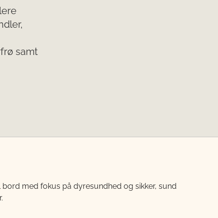
lere
ndler,
rfrø samt
til bord med fokus på dyresundhed og sikker, sund
.