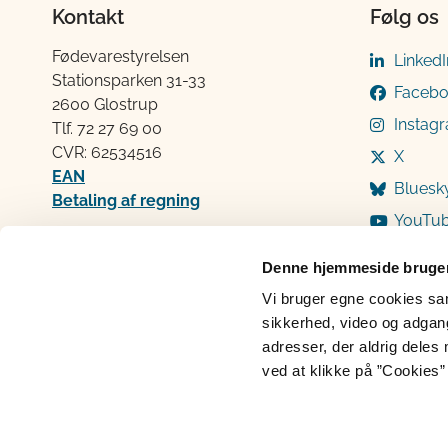
Kontakt
Følg os
Fødevarestyrelsen
LinkedI
Stationsparken 31-33
Faceb
2600 Glostrup
Instag
Tlf. 72 2​​​7 69 00
CVR: 62534516
X
EAN
Bluesk
Betaling af regning
YouTu
Åben:
Mandag: 9-12 og 13-15
Denne hjemmeside bruger
Tirsdag: 9-12
Vi bruger egne cookies samt
Onsdag: 9-12
sikkerhed, video og adgang 
Torsdag: 9-12 og 13-15
adresser, der aldrig deles 
Fredag: 9-12
ved at klikke på ”Cookies” 