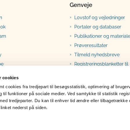
Genveje
n
Lovstof og vejledninger
ook
Portaler og databaser
ram
Publikationer og materiale
Prøveresultater
y
Tilmeld nyhedsbreve
be
Registreringsblanketter til
fødevarevirksomheder
 cookies
 cookies fra tredjepart til besøgsstatistik, optimering af bruger
til funktioner på sociale medier. Ved samtykke til statistik regis
med tredjeparter. Du kan til enhver tid ændre eller tilbagetrække
linket nederst på siden.