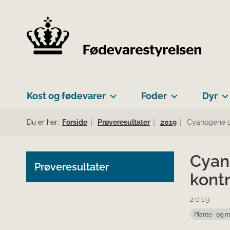
Kost og fødevarer
Foder
Dyr
Du er her:
Forside
Prøveresultater
2019
Cyanogene gl
Cyano
Prøveresultater
kont
2019
Plante- og 