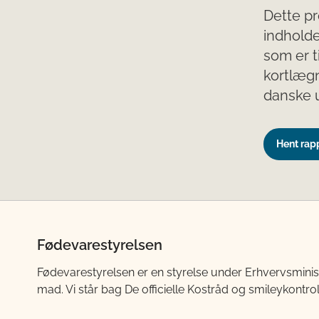
Dette pr
indholde
som er t
kortlægn
danske u
Hent rap
Fødevarestyrelsen
Fødevarestyrelsen er en styrelse under Erhvervsminis
mad. Vi står bag De officielle Kostråd og smileykontro