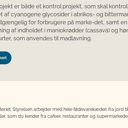
ojekt er både et kontrol projekt, som skal kontrol
t af cyanogene glycosider i abrikos- og bitterma
ilgængelig for forbrugere på marke-det, samt en
ing af indholdet i maniokrødder (cassava) og hø
rter, som anvendes til madlavning.
port
teriet. Styrelsen arbejder med hele fødevarekæden fra jord 
ller, som du kender fra cafeer, restauranter og supermarkeder