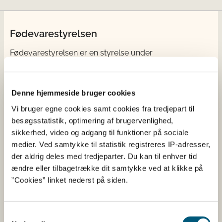
Fødevarestyrelsen
Fødevarestyrelsen er en styrelse under
Erhvervsministeriet. Styrelsen arbejder med hele
fødevarekæden fra jord til bord med fokus på
dyresundhed og sikker, sund mad. Vi står bag De
Denne hjemmeside bruger cookies
officielle Kostråd og smileykontroller, som du kender
Vi bruger egne cookies samt cookies fra tredjepart til
fra cafeer, restauranter og supermarkeder.
besøgsstatistik, optimering af brugervenlighed,
sikkerhed, video og adgang til funktioner på sociale
Kontakt
medier. Ved samtykke til statistik registreres IP-adresser,
der aldrig deles med tredjeparter. Du kan til enhver tid
Fødevarestyrelsen
ændre eller tilbagetrække dit samtykke ved at klikke på
Stationsparken 31-33
”Cookies” linket nederst på siden.
2600 Glostrup
Tlf. 72 2​​​7 69 00
CVR: 62534516
Samtykkevalg
EAN