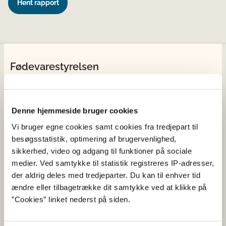
Hent rapport
Fødevarestyrelsen
Fødevarestyrelsen er en styrelse under
Erhvervsministeriet. Styrelsen arbejder med hele
fødevarekæden fra jord til bord med fokus på
Denne hjemmeside bruger cookies
dyresundhed og sikker, sund mad. Vi står bag De
Vi bruger egne cookies samt cookies fra tredjepart til
officielle Kostråd og smileykontroller, som du kender
besøgsstatistik, optimering af brugervenlighed,
fra cafeer, restauranter og supermarkeder.
sikkerhed, video og adgang til funktioner på sociale
medier. Ved samtykke til statistik registreres IP-adresser,
Kontakt
der aldrig deles med tredjeparter. Du kan til enhver tid
ændre eller tilbagetrække dit samtykke ved at klikke på
Fødevarestyrelsen
”Cookies” linket nederst på siden.
Stationsparken 31-33
2600 Glostrup