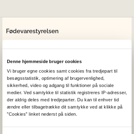
Fødevarestyrelsen
Fødevarestyrelsen er en styrelse under
Erhvervsministeriet. Styrelsen arbejder med hele
fødevarekæden fra jord til bord med fokus på
Denne hjemmeside bruger cookies
dyresundhed og sikker, sund mad. Vi står bag De
Vi bruger egne cookies samt cookies fra tredjepart til
officielle Kostråd og smileykontroller, som du kender
besøgsstatistik, optimering af brugervenlighed,
fra cafeer, restauranter og supermarkeder.
sikkerhed, video og adgang til funktioner på sociale
medier. Ved samtykke til statistik registreres IP-adresser,
Kontakt
der aldrig deles med tredjeparter. Du kan til enhver tid
ændre eller tilbagetrække dit samtykke ved at klikke på
Fødevarestyrelsen
”Cookies” linket nederst på siden.
Stationsparken 31-33
2600 Glostrup
Tlf. 72 2​​​7 69 00