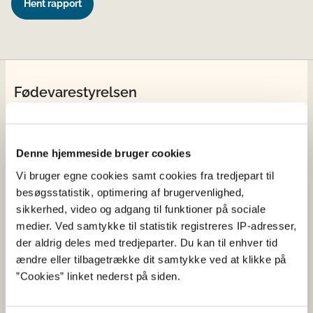
Hent rapport
Fødevarestyrelsen
Fødevarestyrelsen er en styrelse under
Erhvervsministeriet. Styrelsen arbejder med hele
fødevarekæden fra jord til bord med fokus på
Denne hjemmeside bruger cookies
dyresundhed og sikker, sund mad. Vi står bag De
Vi bruger egne cookies samt cookies fra tredjepart til
officielle Kostråd og smileykontroller, som du kender
besøgsstatistik, optimering af brugervenlighed,
fra cafeer, restauranter og supermarkeder.
sikkerhed, video og adgang til funktioner på sociale
medier. Ved samtykke til statistik registreres IP-adresser,
Kontakt
der aldrig deles med tredjeparter. Du kan til enhver tid
ændre eller tilbagetrække dit samtykke ved at klikke på
Fødevarestyrelsen
”Cookies” linket nederst på siden.
Stationsparken 31-33
2600 Glostrup