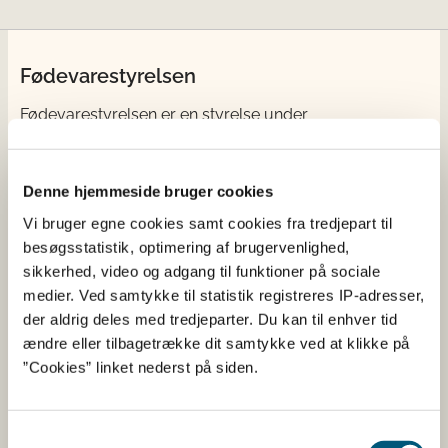
Fødevarestyrelsen
Fødevarestyrelsen er en styrelse under
Erhvervsministeriet. Styrelsen arbejder med hele
fødevarekæden fra jord til bord med fokus på
dyresundhed og sikker, sund mad. Vi står bag De
Denne hjemmeside bruger cookies
officielle Kostråd og smileykontroller, som du kender
Vi bruger egne cookies samt cookies fra tredjepart til
fra cafeer, restauranter og supermarkeder.
besøgsstatistik, optimering af brugervenlighed,
sikkerhed, video og adgang til funktioner på sociale
Kontakt
medier. Ved samtykke til statistik registreres IP-adresser,
der aldrig deles med tredjeparter. Du kan til enhver tid
Fødevarestyrelsen
ændre eller tilbagetrække dit samtykke ved at klikke på
Stationsparken 31-33
”Cookies” linket nederst på siden.
2600 Glostrup
Tlf. 72 2​​​7 69 00
CVR: 62534516
Samtykkevalg