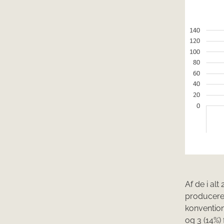
Af de i alt
produceret 
konvention
og 3 (14%) f