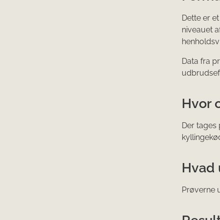
Dette er e
niveauet a
henholdsvi
Data fra p
udbrudsef
Hvor 
Der tages 
kyllingekø
Hvad 
Prøverne u
Resul