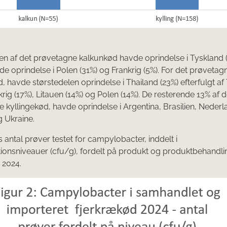
en af det prøvetagne kalkunkød havde oprindelse i Tyskland 
de oprindelse i Polen (31%) og Frankrig (5%). For det prøvetag
d, havde størstedelen oprindelse i Thailand (23%) efterfulgt af
krig (17%), Litauen (14%) og Polen (14%). De resterende 13% af d
 kyllingekød, havde oprindelse i Argentina, Brasilien, Neder
g Ukraine.
es antal prøver testet for campylobacter, inddelt i
ionsniveauer (cfu/g), fordelt på produkt og produktbehandli
, 2024.