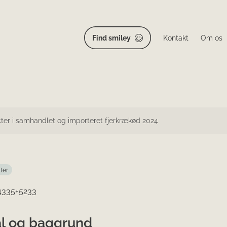
Find smiley
Kontakt
Om os
er i samhandlet og importeret fjerkrækød 2024
ter
 4335+5233
l og baggrund