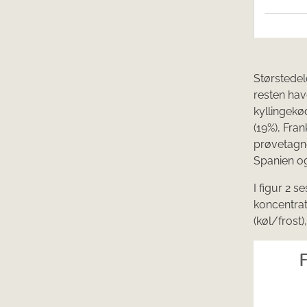
Størstedel
resten hav
kyllingekø
(19%), Fran
prøvetagne
Spanien o
I figur 2 s
koncentrat
(køl/frost)