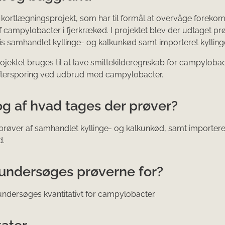
t kortlægningsprojekt, som har til formål at overvåge foreko
f campylobacter i fjerkrækød. I projektet blev der udtaget pr
s samhandlet kyllinge- og kalkunkød samt importeret kylling
rojektet bruges til at lave smittekilderegnskab for campylobact
tersporing ved udbrud med campylobacter.
og af hvad tages der prøver?
prøver af samhandlet kyllinge- og kalkunkød, samt importere
d.
undersøges prøverne for?
ndersøges kvantitativt for campylobacter.
tater