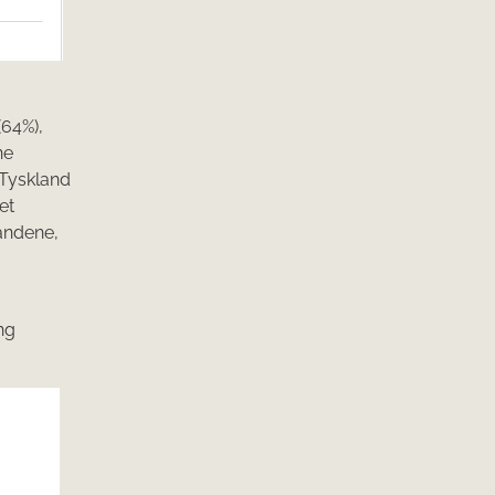
(64%),
ne
 Tyskland
et
landene,
ng