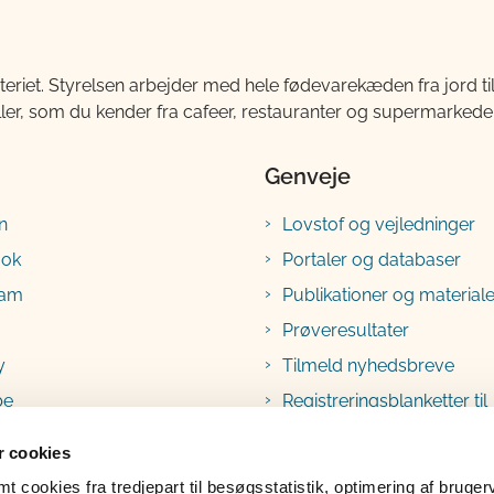
teriet. Styrelsen arbejder med hele fødevarekæden fra jord 
ller, som du kender fra cafeer, restauranter og supermarkeder
Genveje
n
Lovstof og vejledninger
ook
Portaler og databaser
ram
Publikationer og materiale
Prøveresultater
y
Tilmeld nyhedsbreve
be
Registreringsblanketter til
fødevarevirksomheder
 cookies
 cookies fra tredjepart til besøgsstatistik, optimering af bruger