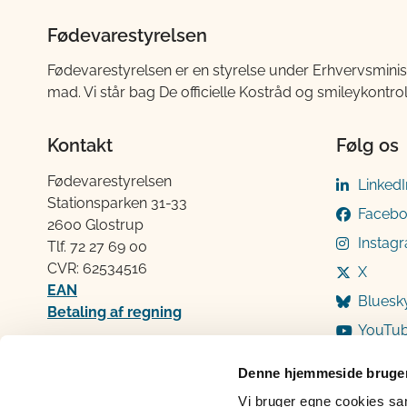
Fødevarestyrelsen
Fødevarestyrelsen er en styrelse under Erhvervsminis
mad. Vi står bag De officielle Kostråd og smileykontro
Kontakt
Følg os
Fødevarestyrelsen
LinkedI
Stationsparken 31-33
Faceb
2600 Glostrup
Instag
Tlf. 72 2​​​7 69 00
CVR: 62534516
X
EAN
Bluesk
Betaling af regning
YouTu
Åben:
Mandag: 9-12 og 13-15
Denne hjemmeside bruger
Tirsdag: 9-12
Vi bruger egne cookies samt