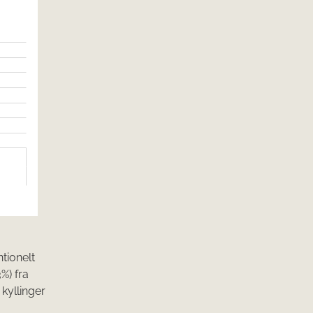
ntionelt
%) fra
kyllinger