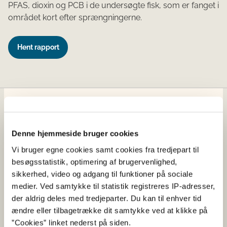
PFAS, dioxin og PCB i de undersøgte fisk, som er fanget i
området kort efter sprængningerne.
Hent rapport
Fødevarestyrelsen
Fødevarestyrelsen er en styrelse under
Denne hjemmeside bruger cookies
Erhvervsministeriet. Styrelsen arbejder med hele
Vi bruger egne cookies samt cookies fra tredjepart til
fødevarekæden fra jord til bord med fokus på
besøgsstatistik, optimering af brugervenlighed,
dyresundhed og sikker, sund mad. Vi står bag De
sikkerhed, video og adgang til funktioner på sociale
officielle Kostråd og smileykontroller, som du kender
medier. Ved samtykke til statistik registreres IP-adresser,
fra cafeer, restauranter og supermarkeder.
der aldrig deles med tredjeparter. Du kan til enhver tid
ændre eller tilbagetrække dit samtykke ved at klikke på
Kontakt
”Cookies” linket nederst på siden.