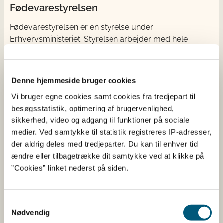
Fødevarestyrelsen
Fødevarestyrelsen er en styrelse under
Erhvervsministeriet. Styrelsen arbejder med hele
fødevarekæden fra jord til bord med fokus på
dyresundhed og sikker, sund mad. Vi står bag De
officielle Kostråd og smileykontroller, som du kender
Denne hjemmeside bruger cookies
fra cafeer, restauranter og supermarkeder.
Vi bruger egne cookies samt cookies fra tredjepart til
besøgsstatistik, optimering af brugervenlighed,
Kontakt
sikkerhed, video og adgang til funktioner på sociale
medier. Ved samtykke til statistik registreres IP-adresser,
Fødevarestyrelsen
der aldrig deles med tredjeparter. Du kan til enhver tid
Stationsparken 31-33
ændre eller tilbagetrække dit samtykke ved at klikke på
2600 Glostrup
”Cookies” linket nederst på siden.
Tlf. 72 2​​​7 69 00
CVR: 62534516
EAN
Samtykkevalg
Betaling af regning
Nødvendig