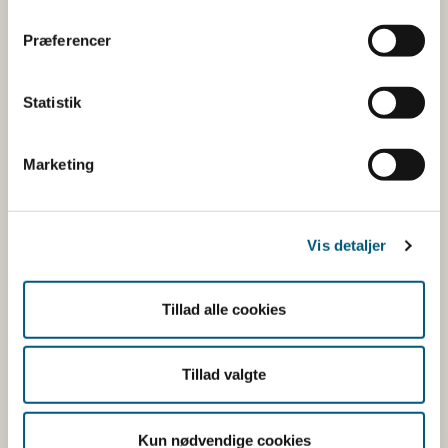
Åben:
Mandag: 9-12 og 13-15
Præferencer
Tirsdag: 9-12
Onsdag: 9-12
Statistik
Torsdag: 9-12 og 13-15
Fredag: 9-12
Marketing
Følg os
LinkedIn
Vis detaljer
Facebook
Instagram
Tillad alle cookies
X
Bluesky
Tillad valgte
YouTube
Kun nødvendige cookies