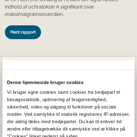
indhold af ochratoksin A signifikant over
maksimalgrænseværdien.
Hent rapport
Fødevarestyrelsen
Denne hjemmeside bruger cookies
Fødevarestyrelsen er en styrelse under
Erhvervsministeriet. Styrelsen arbejder med hele
Vi bruger egne cookies samt cookies fra tredjepart til
fødevarekæden fra jord til bord med fokus på
besøgsstatistik, optimering af brugervenlighed,
dyresundhed og sikker, sund mad. Vi står bag De
sikkerhed, video og adgang til funktioner på sociale
officielle Kostråd og smileykontroller, som du kender
medier. Ved samtykke til statistik registreres IP-adresser,
fra cafeer, restauranter og supermarkeder.
der aldrig deles med tredjeparter. Du kan til enhver tid
ændre eller tilbagetrække dit samtykke ved at klikke på
”Cookies” linket nederst på siden.