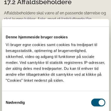
17.2 Affaldsbeholdere
Affaldsbeholdere skal være af en passende størrelse og
skal kunne lukkes, f.eks. med et tætsluttende låg,
medmindre virksomheden kan godtgøre, at andre typer
af beholdere eller systemer er egnede.
Denne hjemmeside bruger cookies
Affaldsbeholdere skal være hensigtsmæssigt udformet,
Vi bruger egne cookies samt cookies fra tredjepart til
holdes i god stand og være lette at rengøre. Det kan
besøgsstatistik, optimering af brugervenlighed,
f.eks. være faste beholdere i et afvaskeligt materiale,
sikkerhed, video og adgang til funktioner på sociale
f.eks. plast, eller et affaldsstativ med en plast- eller
medier. Ved samtykke til statistik registreres IP-adresser,
papirpose. Nogle steder kan det være en fordel at bruge
der aldrig deles med tredjeparter. Du kan til enhver tid
pedalbetjente affaldsbeholdere.
ændre eller tilbagetrække dit samtykke ved at klikke på
Hygiejneforordningen, bilag II, kapitel VI, punkt 2
”Cookies” linket nederst på siden.
17.3 Affaldsområde og
Samtykkevalg
Nødvendig
renovationsrum