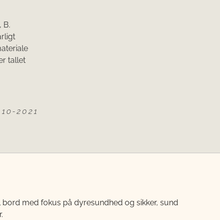
 B.
rligt
ateriale
er tallet
10-2021
til bord med fokus på dyresundhed og sikker, sund
.