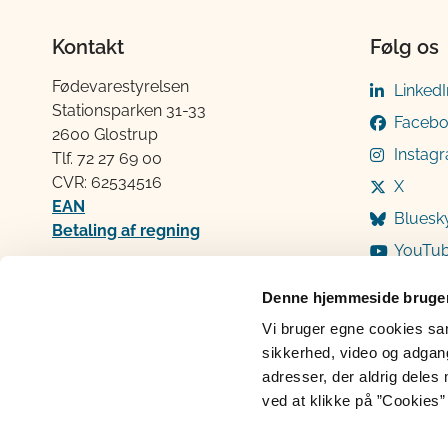
Kontakt
Følg os
Fødevarestyrelsen
LinkedI
Stationsparken 31-33
Faceb
2600 Glostrup
Instag
Tlf. 72 2​​​7 69 00
CVR: 62534516
X
EAN
Bluesk
Betaling af regning
YouTu
Åben:
Mandag: 9-12 og 13-15
Denne hjemmeside bruger
Tirsdag: 9-12
Vi bruger egne cookies samt
Onsdag: 9-12
sikkerhed, video og adgang 
Torsdag: 9-12 og 13-15
adresser, der aldrig deles 
Fredag: 9-12
ved at klikke på ”Cookies” 