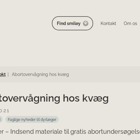
Find smiley
Kontakt
Om os
okt
Abortovervågning hos kvæg
tovervågning hos kvæg
021
d
Faglige nyheder til dyrlæger
 – Indsend materiale til gratis abortundersøgels