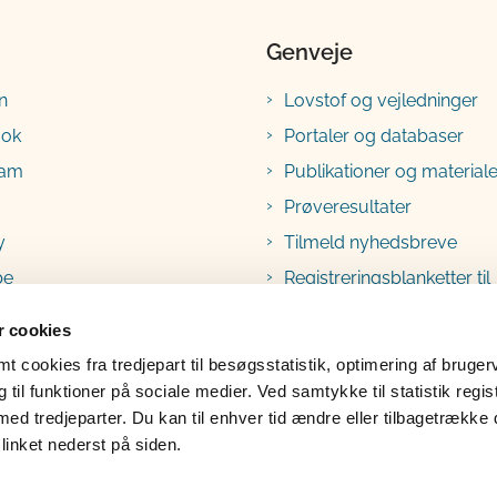
Genveje
n
Lovstof og vejledninger
ook
Portaler og databaser
ram
Publikationer og materiale
Prøveresultater
y
Tilmeld nyhedsbreve
be
Registreringsblanketter til
fødevarevirksomheder
 cookies
 cookies fra tredjepart til besøgsstatistik, optimering af bruger
til funktioner på sociale medier. Ved samtykke til statistik regis
med tredjeparter. Du kan til enhver tid ændre eller tilbagetrække
linket nederst på siden.