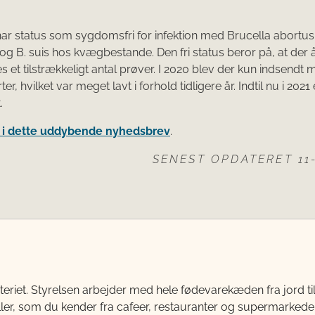
r status som sygdomsfri for infektion med Brucella abortus,
 og B. suis hos kvægbestande. Den fri status beror på, at der å
 et tilstrækkeligt antal prøver. I 2020 blev der kun indsendt m
er, hvilket var meget lavt i forhold tidligere år. Indtil nu i 2021 
t.
i dette uddybende nyhedsbrev​
.
SENEST OPDATERET 11-
teriet. Styrelsen arbejder med hele fødevarekæden fra jord 
ller, som du kender fra cafeer, restauranter og supermarkeder