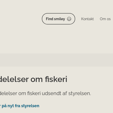
Find smiley
Kontakt
Om os
elelser om fiskeri
lelser om fiskeri udsendt af styrelsen.
på nyt fra styrelsen