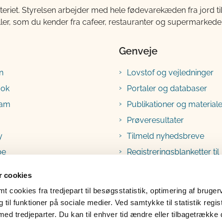
teriet. Styrelsen arbejder med hele fødevarekæden fra jord 
ller, som du kender fra cafeer, restauranter og supermarkeder
Genveje
n
Lovstof og vejledninger
ook
Portaler og databaser
ram
Publikationer og materiale
Prøveresultater
y
Tilmeld nyhedsbreve
be
Registreringsblanketter til
fødevarevirksomheder
 cookies
 cookies fra tredjepart til besøgsstatistik, optimering af bruger
til funktioner på sociale medier. Ved samtykke til statistik regis
med tredjeparter. Du kan til enhver tid ændre eller tilbagetrække