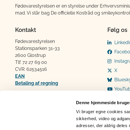
Fødevarestyrelsen er en styrelse under Erhvervsminis
mad. Vi står bag De officielle Kostråd og smileykontro
Kontakt
Følg os
Fødevarestyrelsen
LinkedI
Stationsparken 31-33
Faceb
2600 Glostrup
Instag
Tlf. 72 2​​​7 69 00
CVR: 62534516
X
EAN
Bluesk
Betaling af regning
YouTu
Åben:
Mandag: 9-12 og 13-15
Denne hjemmeside bruger
Tirsdag: 9-12
Vi bruger egne cookies samt
Onsdag: 9-12
sikkerhed, video og adgang 
Torsdag: 9-12 og 13-15
adresser, der aldrig deles 
Fredag: 9-12