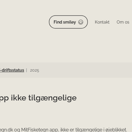
Find smiley
Kontakt
Om os
T-driftsstatus
2025
pp ikke tilgængelige
n.dk og MitFisketegn app, ikke er tilgængelige i øjeblikket.