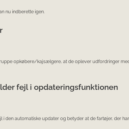
an nu indberette igen.
r
 gruppe opkøbere/kajsælgere, at de oplever udfordringer med
lder fejl i opdateringsfunktionen
ejl i den automatiske updater og betyder at de fartøjer, der ha