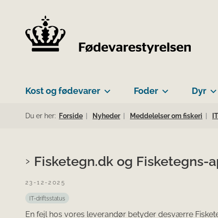
Kost og fødevarer
Foder
Dyr
Du er her:
Forside
Nyheder
Meddelelser om fiskeri
I
Fisketegn.dk og Fisketegns-a
23-12-2025
IT-driftsstatus
En fejl hos vores leverandør betyder desværre Fisketeg