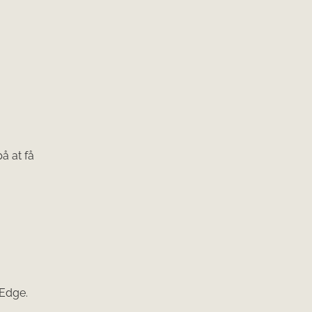
å at få
 Edge.