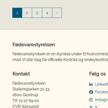
1
2
3
4
Fødevarestyrelsen
Fødevarestyrelsen er en styrelse under Erhvervsminis
mad. Vi står bag De officielle Kostråd og smileykontro
Kontakt
Følg os
Fødevarestyrelsen
LinkedI
Stationsparken 31-33
Faceb
2600 Glostrup
Instag
Tlf. 72 2​​​7 69 00
CVR: 62534516
X