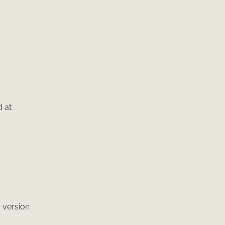
 at
r version