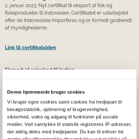
2. januar 2023: Nyt certifikat til eksport af fisk og
fiskeprodukter til Indonesien. Certifikatet er udarbejdet
efter de Indonesiske importkrav og er formelt godkendt
af myndighederne
Link til certifikatsiden
Eksport af svinekød til Indien
2. januar 2023: Certifikatet La 23,0-5634 kan ikke
anvendes grundet nye krav til eksport af svinekød og
Denne hjemmeside bruger cookies
kødprodukter af svinekød der trådte i kraft den 1. Januar
2023. Et nyt certifikat er under forhandling.
Vi bruger egne cookies samt cookies fra tredjepart til
besøgsstatistik, optimering af brugervenlighed,
Link til certifikatsiden
sikkerhed, video og adgang til funktioner på sociale
medier. Ved samtykke til statistik registreres IP-adresser,
der aldrig deles med tredjeparter. Du kan til enhver tid
Eksport af fisk og fiskevarer til Indien
ændre eller tilbagetrække dit samtykke ved at klikke på