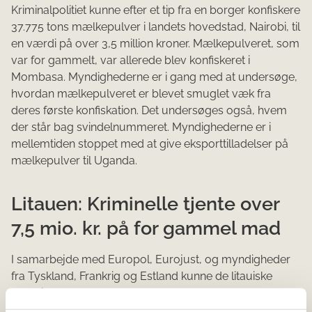
Kriminalpolitiet kunne efter et tip fra en borger konfiskere
37.775 tons mælkepulver i landets hovedstad, Nairobi, til
en værdi på over 3,5 million kroner. Mælkepulveret, som
var for gammelt, var allerede blev konfiskeret i
Mombasa. Myndighederne er i gang med at undersøge,
hvordan mælkepulveret er blevet smuglet væk fra
deres første konfiskation. Det undersøges også, hvem
der står bag svindelnummeret. Myndighederne er i
mellemtiden stoppet med at give eksporttilladelser på
mælkepulver til Uganda.
Litauen: Kriminelle tjente over
7,5 mio. kr. på for gammel mad
I samarbejde med Europol, Eurojust, og myndigheder
fra Tyskland, Frankrig og Estland kunne de litauiske
myndigheder konfiskere mere end 35 tons gammel
mad. Den kriminelle organisation, der opbevarede