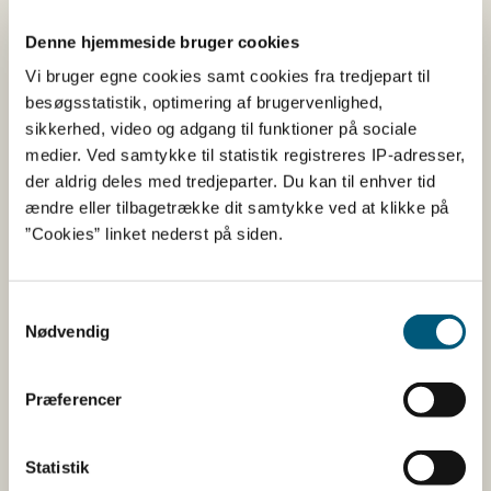
produkterne, har siden 2021 købt for gamle madvarer
Denne hjemmeside bruger cookies
fra Tyskland og Frankrig for med avanceret udstyr at
give det en ny holdbarhedsdato og sælge det på det
Vi bruger egne cookies samt cookies fra tredjepart til
Litauiske marked. Der er arresteret 24 personer i sagen.
besøgsstatistik, optimering af brugervenlighed,
De risikerer hver at få op til otte års fængsel.
sikkerhed, video og adgang til funktioner på sociale
medier. Ved samtykke til statistik registreres IP-adresser,
der aldrig deles med tredjeparter. Du kan til enhver tid
Læs hele nyhedsbrevet fra
ændre eller tilbagetrække dit samtykke ved at klikke på
”Cookies” linket nederst på siden.
EU
Samtykkevalg
Gå til hele nyhedsbrevet Food Fraud Newsletter
Nødvendig
maj 2023​
Præferencer
Presseklip fra EU
Statistik