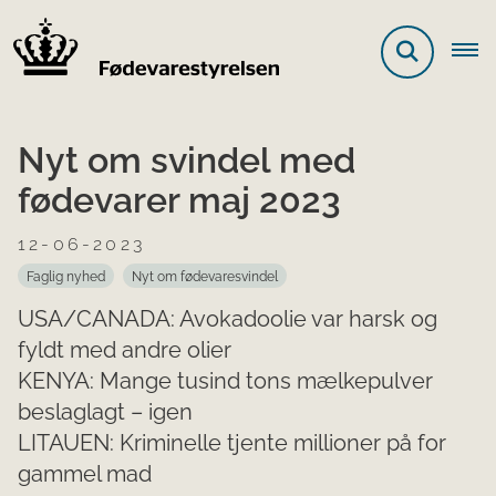
Nyt om svindel med
fødevarer maj 2023
12-06-2023
Faglig nyhed
Nyt om fød​evaresvindel
USA/CANADA: Avokadoolie var harsk og
fyldt med andre olier
KENYA: Mange tusind tons mælkepulver
beslaglagt – igen
LITAUEN: Kriminelle tjente millioner på for
gammel mad