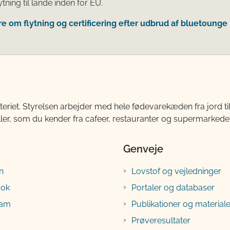
tning til lande inden for EU.
 om flytning og certificering efter udbrud af bluetounge
teriet. Styrelsen arbejder med hele fødevarekæden fra jord 
ller, som du kender fra cafeer, restauranter og supermarkeder
Genveje
n
Lovstof og vejledninger
ook
Portaler og databaser
ram
Publikationer og materiale
Prøveresultater