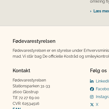
omkring fly
Læs mere
Fødevarestyrelsen
Fødevarestyrelsen er en styrelse under Erhvervsminis
mad. Vi står bag De officielle Kostråd og smileykontro
Kontakt
Følg os
Fødevarestyrelsen
LinkedI
Stationsparken 31-33
Faceb
2600 Glostrup
Instag
Tlf. 72 2​​​7 69 00
CVR: 62534516
X