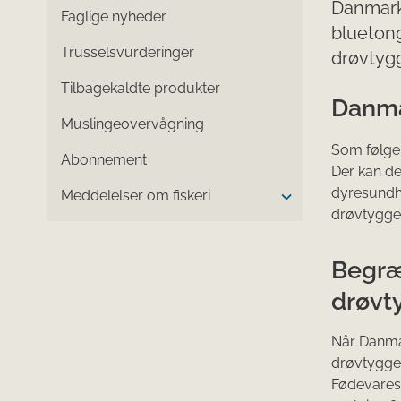
Danmark 
Faglige nyheder
bluetong
Trusselsvurderinger
drøvtygg
Tilbagekaldte produkter
Danma
Muslingeovervågning
Som følge
Abonnement
Der kan de
dyresundhe
Meddelelser om fiskeri
drøvtygger
Begræn
drøvt
Når Danmar
drøvtygger
Fødevares