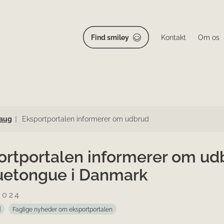
Find smiley
Kontakt
Om os
aug
Eksportportalen informerer om udbrud
ortportalen informerer om ud
luetongue i Danmark
2024
d
Faglige nyheder om eksportportalen