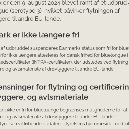
er den 9. august 2024 blevet ramt af et udbrud 
ue (serotype 3), hvilket påvirker flytningen af
ere til andre EU-lande.
rk er ikke længere fri
 af udbruddet suspenderes Danmarks status som fri for blue
rfor ikke længere attesteres for dansk frihed for bluetongue i
dscertifikater (INTRA-certifikater), der udstedes ved flytning
e og avlsmateriale af drøvtyggere til andre EU-lande.
sninger for flytning og certificerin
yggere, og avlsmateriale
k ikke er fri for bluetounge begrænses mulighederne for at f
e og avlsmateriale af drøvtyggere til andre EU-lande.
tyrelsen vil løbende opdatere styrelsens hjemmeside med in