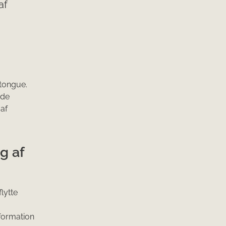
af
tongue.
 de
 af
g af
lytte
formation