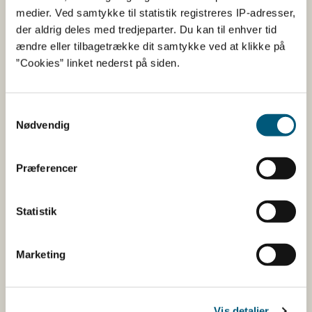
Fødevarestyrelsen er en styrelse under
medier. Ved samtykke til statistik registreres IP-adresser,
Erhvervsministeriet. Styrelsen arbejder med hele
der aldrig deles med tredjeparter. Du kan til enhver tid
fødevarekæden fra jord til bord med fokus på
ændre eller tilbagetrække dit samtykke ved at klikke på
dyresundhed og sikker, sund mad. Vi står bag De
”Cookies” linket nederst på siden.
officielle Kostråd og smileykontroller, som du kender
fra cafeer, restauranter og supermarkeder.
Samtykkevalg
Nødvendig
Kontakt
Fødevarestyrelsen
Præferencer
Stationsparken 31-33
2600 Glostrup
Tlf. 72 2​​​7 69 00
Statistik
CVR: 62534516
EAN
Marketing
Betaling af regning
Åben:
Mandag: 9-12 og 13-15
Vis detaljer