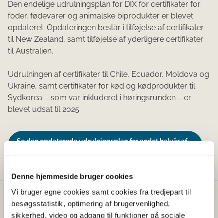
Den endelige udrulningsplan for DIX for certifikater for
foder, fødevarer og animalske biprodukter er blevet
opdateret. Opdateringen består i tilføjelse af certifikater
til New Zealand, samt tilføjelse af yderligere certifikater
til Australien.
Udrulningen af certifikater til Chile, Ecuador, Moldova og
Ukraine, samt certifikater for kød og kødprodukter til
Sydkorea – som var inkluderet i høringsrunden – er
blevet udsat til 2025.
Se den opdaterede udrulningsplan for andet halvår af
2024 her
Denne hjemmeside bruger cookies
Vi bruger egne cookies samt cookies fra tredjepart til
Fødevarestyrelsen
besøgsstatistik, optimering af brugervenlighed,
sikkerhed, video og adgang til funktioner på sociale