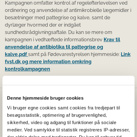
Kampagnen omfatter kontrol af regelefterlevelsen ved
ordinering og anvendelse af antimikrobielle lægemidler i
besætninger med pattegrise og kalve, samt de
dyrlæger hvormed der er indgået
sundhedsrådgivningsaftale. Du kan se mere om
kampagnen i vedhæftede informationsbrev
Krav til
anvendelse af antibiotika til pattegrise og
kalve.pdf
samt på Fødevarestyrelsen hjemmeside:
Link
fvst.dk og mere information omkring
kontrolkampagnen
Denne hjemmeside bruger cookies
Fødevarestyrelsen
Vi bruger egne cookies samt cookies fra tredjepart til
Fødevarestyrelsen er en styrelse under
besøgsstatistik, optimering af brugervenlighed,
Erhvervsministeriet. Styrelsen arbejder med hele
sikkerhed, video og adgang til funktioner på sociale
fødevarekæden fra jord til bord med fokus på
medier. Ved samtykke til statistik registreres IP-adresser,
dyresundhed og sikker, sund mad. Vi står bag De
der aldrig deles med tredjeparter. Du kan til enhver tid