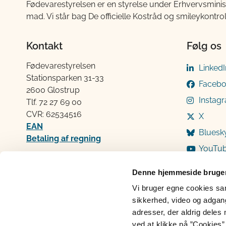
Fødevarestyrelsen er en styrelse under Erhvervsminis
mad. Vi står bag De officielle Kostråd og smileykontro
Kontakt
Følg os
Fødevarestyrelsen
LinkedI
Stationsparken 31-33
Faceb
2600 Glostrup
Instag
Tlf. 72 2​​​7 69 00
CVR: 62534516
X
EAN
Bluesk
Betaling af regning
YouTu
Åben:
Mandag: 9-12 og 13-15
Denne hjemmeside bruger
Tirsdag: 9-12
Vi bruger egne cookies samt
Onsdag: 9-12
sikkerhed, video og adgang 
Torsdag: 9-12 og 13-15
adresser, der aldrig deles 
Fredag: 9-12
ved at klikke på ”Cookies” 