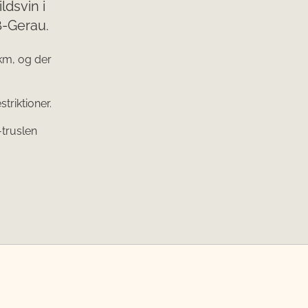
ldsvin i
ß-Gerau.
km, og der
triktioner.
-truslen