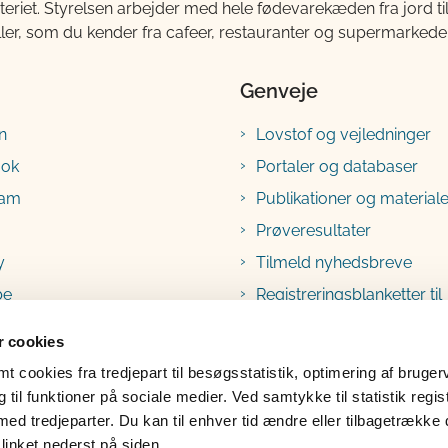
teriet. Styrelsen arbejder med hele fødevarekæden fra jord 
ller, som du kender fra cafeer, restauranter og supermarkeder
Genveje
n
Lovstof og vejledninger
ook
Portaler og databaser
ram
Publikationer og materiale
Prøveresultater
y
Tilmeld nyhedsbreve
be
Registreringsblanketter til
fødevarevirksomheder
 cookies
 cookies fra tredjepart til besøgsstatistik, optimering af bruger
til funktioner på sociale medier. Ved samtykke til statistik regis
med tredjeparter. Du kan til enhver tid ændre eller tilbagetrække
linket nederst på siden.