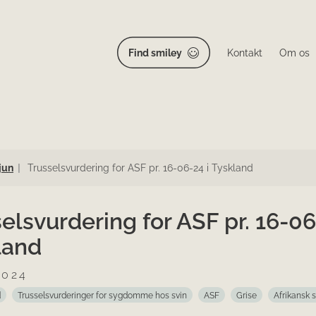
Find smiley
Kontakt
Om os
jun
Trusselsvurdering for ASF pr. 16-06-24 i Tyskland
elsvurdering for ASF pr. 16-06
land
2024
d
Trusselsvurderinger for sygdomme hos svin
ASF
Grise
Afrikansk 