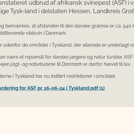
onstateret udbrud af afrikansk svinepest (ASF) i vi
lige Tysk-land i delstaten Hessen, Landkreis Gro
og bemærkes, at afstanden til den danske grænse er ca. 540 
vildtlevende vildsvin i Danmark.
 udenfor de områder i Tyskland, der allerede er underlagt res
n være et rejsemål for danske jægere og natur turister. ASF
vejen
jagt- og naturturisme til Danmark
er derfor hævet til lav.
rne i Tyskland har nu indført restriktioner i området.
rdering for ASF pr. 16-06-24 i Tyskland.pdf (1)