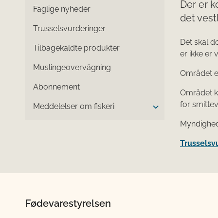
Der er k
Faglige nyheder
det vest
Trusselsvurderinger
Det skal d
Tilbagekaldte produkter
er ikke er 
Muslingeovervågning
Området er
Abonnement
Området ka
for smitte
Meddelelser om fiskeri
Myndighede
Trusselsvu
Fødevarestyrelsen