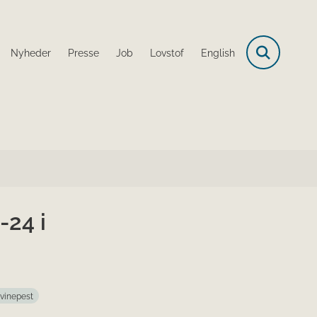
Nyheder
Presse
Job
Lovstof
English
-24 i
svinepest