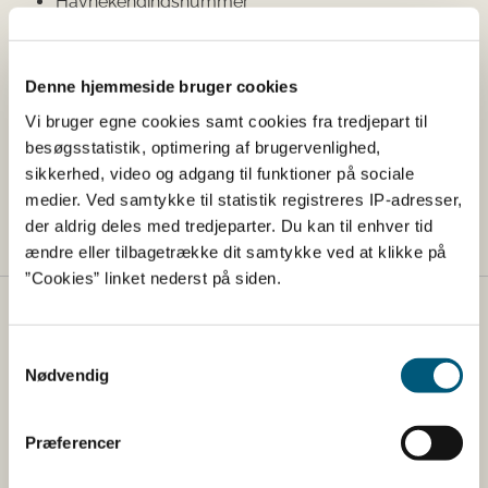
Havnekendingsnummer
EU-identifikationsnummer
Mest benyttet redskabskode
Denne hjemmeside bruger cookies
Sekundær redskabskode
Vi bruger egne cookies samt cookies fra tredjepart til
Aktiv mail, der er tilknyttet fartøjet.
besøgsstatistik, optimering af brugervenlighed,
sikkerhed, video og adgang til funktioner på sociale
Ansøgningen skal indsendes på e-mail til
medier. Ved samtykke til statistik registreres IP-adresser,
tilladelse@fiskeristyrelsen.dk
der aldrig deles med tredjeparter. Du kan til enhver tid
ændre eller tilbagetrække dit samtykke ved at klikke på
”Cookies” linket nederst på siden.
Fødevarestyrelsen
Samtykkevalg
Fødevarestyrelsen er en styrelse under
Nødvendig
Erhvervsministeriet. Styrelsen arbejder med hele
fødevarekæden fra jord til bord med fokus på
Præferencer
dyresundhed og sikker, sund mad. Vi står bag De
officielle Kostråd og smileykontroller, som du kender