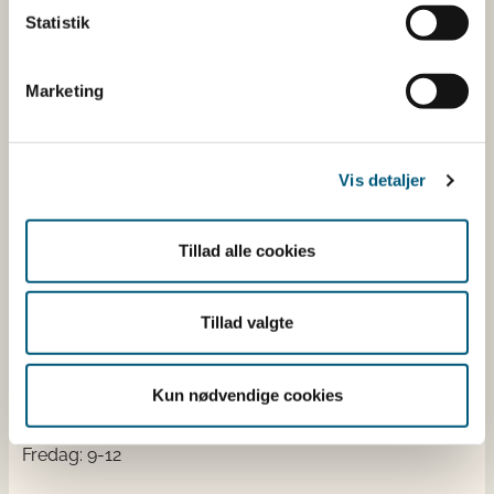
fra cafeer, restauranter og supermarkeder.
Statistik
Kontakt
Marketing
Fødevarestyrelsen
Stationsparken 31-33
2600 Glostrup
Vis detaljer
Tlf. 72 2​​​7 69 00
CVR: 62534516
Tillad alle cookies
EAN
Betaling af regning
Åben:
Tillad valgte
Mandag: 9-12 og 13-15
Tirsdag: 9-12
Kun nødvendige cookies
Onsdag: 9-12
Torsdag: 9-12 og 13-15
Fredag: 9-12