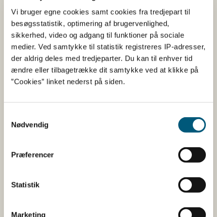
Havns Fiskeriforening fået 2,2 mio. kroner til et nyt
Vi bruger egne cookies samt cookies fra tredjepart til
moderne anlæg til at vaske fiskekasser.
besøgsstatistik, optimering af brugervenlighed,
Landingsforpligtelsen medfører, at fiskerne nu skal have
sikkerhed, video og adgang til funktioner på sociale
flere fisk med i land, hvilket giver et større behov for
medier. Ved samtykke til statistik registreres IP-adresser,
opbevaring på skibene. Derfor kan en automatisering af
der aldrig deles med tredjeparter. Du kan til enhver tid
afvaskningen lette det ekstraarbejde, der følger med at
ændre eller tilbagetrække dit samtykke ved at klikke på
overholde landingsforpligtelsen. Anlægget har desuden
”Cookies” linket nederst på siden.
gjort, at fiskerne nu kan få flere penge for deres fisk,
fordi udgifterne i forbindelse med vask af fiskekasser er
blevet mindre.
Samtykkevalg
Nødvendig
Nyt EU-program åbnet
Efter EHFF lukkede, er et nyt, lignende program åbnet.
Præferencer
Programmet hedder Hav- Fiskeri- og
Akvakulturprogrammet (EHFAF) og løber fra 2021-2027.
Statistik
Det danske EHFAF-program udmønter mere end 2,1
mia. kroner til indsatser inden for fiskeri, akvakultur og
hav- og vandmiljø. Pengene kommer fra den
Marketing