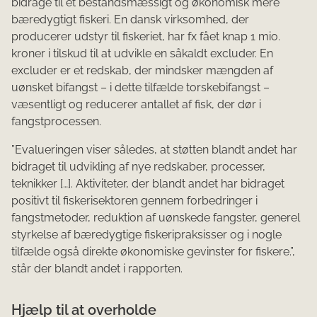
bidrage til et bestandsmæssigt og økonomisk mere
bæredygtigt fiskeri. En dansk virksomhed, der
producerer udstyr til fiskeriet, har fx fået knap 1 mio.
kroner i tilskud til at udvikle en såkaldt excluder. En
excluder er et redskab, der mindsker mængden af
uønsket bifangst – i dette tilfælde torskebifangst –
væsentligt og reducerer antallet af fisk, der dør i
fangstprocessen.
”Evalueringen viser således, at støtten blandt andet har
bidraget til udvikling af nye redskaber, processer,
teknikker […]. Aktiviteter, der blandt andet har bidraget
positivt til fiskerisektoren gennem forbedringer i
fangstmetoder, reduktion af uønskede fangster, generel
styrkelse af bæredygtige fiskeripraksisser og i nogle
tilfælde også direkte økonomiske gevinster for fiskere.”,
står der blandt andet i rapporten.
Hjælp til at overholde