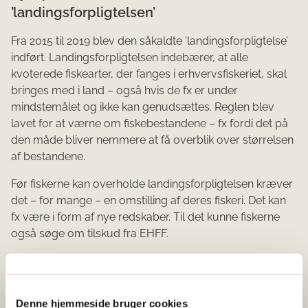
’landingsforpligtelsen’
Fra 2015 til 2019 blev den såkaldte ’landingsforpligtelse’
indført. Landingsforpligtelsen indebærer, at alle
kvoterede fiskearter, der fanges i erhvervsfiskeriet, skal
bringes med i land – også hvis de fx er under
mindstemålet og ikke kan genudsættes. Reglen blev
lavet for at værne om fiskebestandene – fx fordi det på
den måde bliver nemmere at få overblik over størrelsen
af bestandene.
Før fiskerne kan overholde landingsforpligtelsen kræver
det – for mange – en omstilling af deres fiskeri. Det kan
fx være i form af nye redskaber. Til det kunne fiskerne
også søge om tilskud fra EHFF.
Der er blevet givet mere end 100 mio. kroner til
projekter, der bidrager til omstilling af fiskeriet i
forbindelse med landingsforpligtelsen. Fx har Thyborøn
Denne hjemmeside bruger cookies