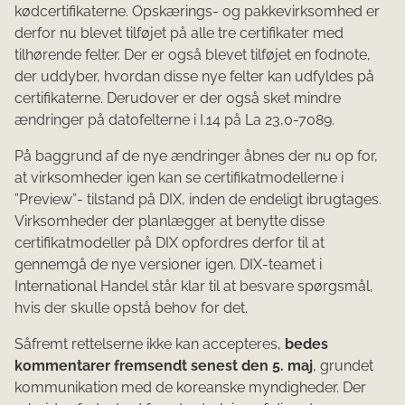
kødcertifikaterne. Opskærings- og pakkevirksomhed er
derfor nu blevet tilføjet på alle tre certifikater med
tilhørende felter. Der er også blevet tilføjet en fodnote,
der uddyber, hvordan disse nye felter kan udfyldes på
certifikaterne. Derudover er der også sket mindre
ændringer på datofelterne i I.14 på La 23,0-7089.
På baggrund af de nye ændringer åbnes der nu op for,
at virksomheder igen kan se certifikatmodellerne i
”Preview”- tilstand på DIX, inden de endeligt ibrugtages.
Virksomheder der planlægger at benytte disse
certifikatmodeller på DIX opfordres derfor til at
gennemgå de nye versioner igen. DIX-teamet i
International Handel står klar til at besvare spørgsmål,
hvis der skulle opstå behov for det.
Såfremt rettelserne ikke kan accepteres,
bedes
kommentarer fremsendt senest den 5. maj
, grundet
kommunikation med de koreanske myndigheder. Der