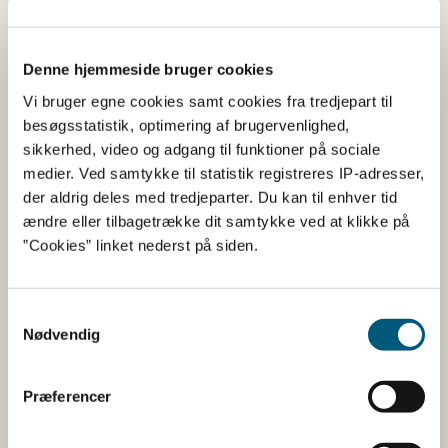
Land
Certifikatmodel
Opdatering
Denne hjemmeside bruger cookies
Ny
La 23,0-5300
Karaktergrænse på
Vi bruger egne cookies samt cookies fra tredjepart til
Kaledonien
modtagernavn er blev
besøgsstatistik, optimering af brugervenlighed,
udvidet.
sikkerhed, video og adgang til funktioner på sociale
Vægtenhed er blevet
medier. Ved samtykke til statistik registreres IP-adresser,
tilføjet korrekt.
der aldrig deles med tredjeparter. Du kan til enhver tid
ændre eller tilbagetrække dit samtykke ved at klikke på
Stavefejl og henvisning
”Cookies” linket nederst på siden.
rettet i
sundhedsattestationer
Samtykkevalg
Nødvendig
Ny
La 23,0-5300 +
Vægtenhed er blevet
Kaledonien
La 23,0-7310
tilføjet korrekt.
Præferencer
Stavefejl og printfejl