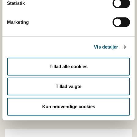
rettet.
Statistik
Marketing
Ny
La 23,0-5300 +
Opdateret til nyeste
Kaledonien
La 23,0-7632
udgave efter nyt MKS
udbrud.
Vis detaljer
Jordan
La 23,0-1786
Karaktergrænse på
Tillad alle cookies
modtagernavn er blev
udvidet.
Tillad valgte
Aut. nr. angives ikke
længere via
importtilladelsesnumm
Kun nødvendige cookies
feltet, men i stedet so
selvstændigt felt.