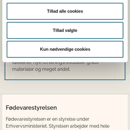
Tillad alle cookies
Tilmeld dig Alt om Kost-
nyhedsbrevet
Tillad valgte
Få vores nyhedsbrev direkte i din mailboks.
Så kan du holde dig opdateret om sund mad og
Kun nødvendige cookies
måltider, kostråd, kostråd til professionelle
køkkener, nye forskningsresultater, gratis
materialer og meget andet.
Fødevarestyrelsen
Fødevarestyrelsen er en styrelse under
Erhvervsministeriet. Styrelsen arbejder med hele