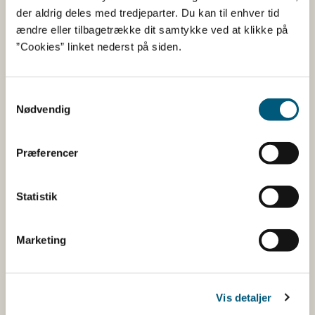
dig og din arbejdsplads her:
der aldrig deles med tredjeparter. Du kan til enhver tid
ændre eller tilbagetrække dit samtykke ved at klikke på
Maddag 2025 for børn
”Cookies” linket nederst på siden.
Tilmeldingsfrist er 17. september 2025 kl. 12.00.
Samtykkevalg
Læs mere
Nødvendig
Om maddag – Kost og Ernæringsforbundet
Præferencer
Kostråd til måltider i daginstitutioner
Statistik
Kontakt
Marketing
Fødevarestyrelsens pressevagt.
Tlf.: 2284 4834, mail:
presse@fvst.dk
Vis detaljer