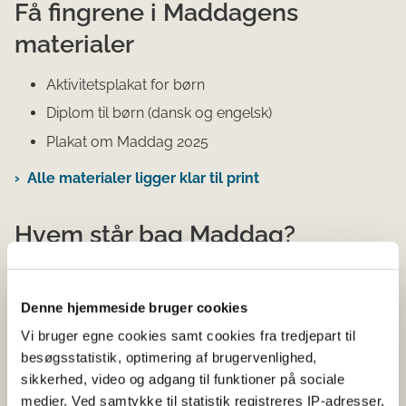
Få fingrene i Maddagens
materialer
Aktivitetsplakat for børn
Diplom til børn (dansk og engelsk)
Plakat om Maddag 2025
Alle materialer ligger klar til print
Hvem står bag Maddag?
Maddag afholdes af Kost og Ernæringsforbundet i
samarbejde med FOA. Følgegruppen bag er Rådet for
Denne hjemmeside bruger cookies
Sund Mad, Landbrug & Fødevarer, Ældre Sagen,
Vi bruger egne cookies samt cookies fra tredjepart til
Fødevarestyrelsen, BUPL og FOLA – Forældrenes
besøgsstatistik, optimering af brugervenlighed,
Landsforening.
sikkerhed, video og adgang til funktioner på sociale
Vil du være med til at farve Danmark orange, så tilmed
medier. Ved samtykke til statistik registreres IP-adresser,