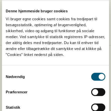
Oprindelsesvirksomhed er flyttet ned under
Denne hjemmeside bruger cookies
produkt-specifikke oplysninger, hvor også
bearbejdningsvirksomhed og frysehus (hvis
Vi bruger egne cookies samt cookies fra tredjepart til
relevant), samt indfrysningsdatoer (hvis relevant)
besøgsstatistik, optimering af brugervenlighed,
fremgår.
sikkerhed, video og adgang til funktioner på sociale
medier. Ved samtykke til statistik registreres IP-adresser,
der aldrig deles med tredjeparter. Du kan til enhver tid
ændre eller tilbagetrække dit samtykke ved at klikke på
”Cookies” linket nederst på siden.
Fødevarestyrelsen
Fødevarestyrelsen er en styrelse under
Samtykkevalg
Erhvervsministeriet. Styrelsen arbejder med hele
Nødvendig
fødevarekæden fra jord til bord med fokus på
dyresundhed og sikker, sund mad. Vi står bag De
officielle Kostråd og smileykontroller, som du kender
Præferencer
fra cafeer, restauranter og supermarkeder.
Statistik
Kontakt