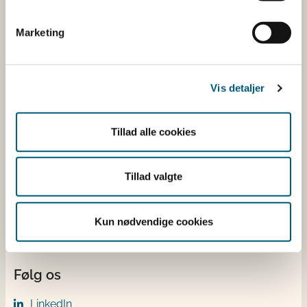
Fødevarestyrelsen
Marketing
Stationsparken 31-33
2600 Glostrup
Tlf. 72 2​​​7 69 00
Vis detaljer
CVR: 62534516
EAN
Betaling af regning
Tillad alle cookies
Åben:
Mandag: 9-12 og 13-15
Tillad valgte
Tirsdag: 9-12
Onsdag: 9-12
Torsdag: 9-12 og 13-15
Kun nødvendige cookies
Fredag: 9-12
Følg os
LinkedIn