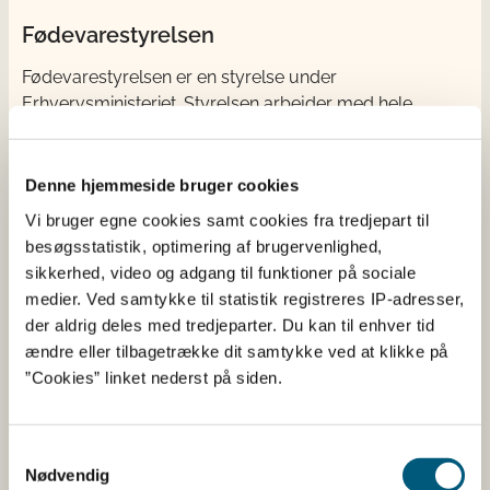
Fødevarestyrelsen
Fødevarestyrelsen er en styrelse under
Erhvervsministeriet. Styrelsen arbejder med hele
fødevarekæden fra jord til bord med fokus på
dyresundhed og sikker, sund mad. Vi står bag De
officielle Kostråd og smileykontroller, som du kender
Denne hjemmeside bruger cookies
fra cafeer, restauranter og supermarkeder.
Vi bruger egne cookies samt cookies fra tredjepart til
besøgsstatistik, optimering af brugervenlighed,
Kontakt
sikkerhed, video og adgang til funktioner på sociale
medier. Ved samtykke til statistik registreres IP-adresser,
Fødevarestyrelsen
der aldrig deles med tredjeparter. Du kan til enhver tid
Stationsparken 31-33
ændre eller tilbagetrække dit samtykke ved at klikke på
2600 Glostrup
”Cookies” linket nederst på siden.
Tlf. 72 2​​​7 69 00
CVR: 62534516
EAN
Samtykkevalg
Betaling af regning
Nødvendig