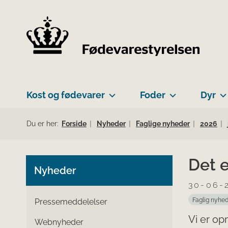
Kost og fødevarer
Foder
Dyr
Du er her:
Forside
Nyheder
Faglige nyheder
2026
Det e
Nyheder
30-06-
Faglig nyhe
Pressemeddelelser
Vi er o
Webnyheder