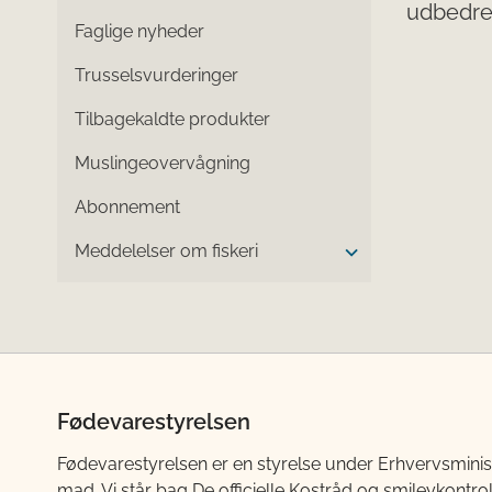
udbedre 
Faglige nyheder
Trusselsvurderinger
Tilbagekaldte produkter
Muslingeovervågning
Abonnement
Meddelelser om fiskeri
Fødevarestyrelsen
Fødevarestyrelsen er en styrelse under Erhvervsminis
mad. Vi står bag De officielle Kostråd og smileykontro