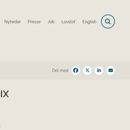
Nyheder
Presse
Job
Lovstof
English
Del med
DIX
t