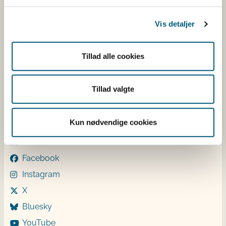
Betaling af regning
Vis detaljer
Åben:
Mandag: 9-12 og 13-15
Tirsdag: 9-12
Tillad alle cookies
Onsdag: 9-12
Torsdag: 9-12 og 13-15
Tillad valgte
Fredag: 9-12
Følg os
Kun nødvendige cookies
LinkedIn
Facebook
Instagram
X
Bluesky
YouTube