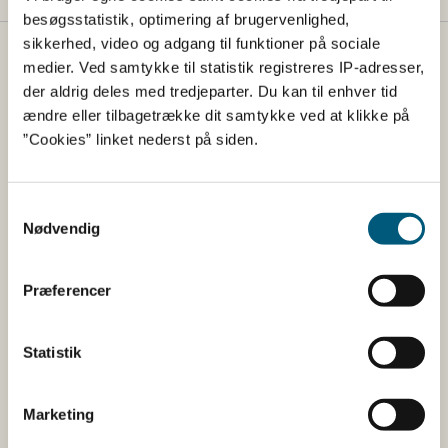
besøgsstatistik, optimering af brugervenlighed,
sikkerhed, video og adgang til funktioner på sociale
Fødevarestyrelsen
medier. Ved samtykke til statistik registreres IP-adresser,
der aldrig deles med tredjeparter. Du kan til enhver tid
Fødevarestyrelsen er en styrelse under
ændre eller tilbagetrække dit samtykke ved at klikke på
Erhvervsministeriet. Styrelsen arbejder med hele
”Cookies” linket nederst på siden.
fødevarekæden fra jord til bord med fokus på
dyresundhed og sikker, sund mad. Vi står bag De
officielle Kostråd og smileykontroller, som du kender
Samtykkevalg
fra cafeer, restauranter og supermarkeder.
Nødvendig
Kontakt
Præferencer
Fødevarestyrelsen
Stationsparken 31-33
Statistik
2600 Glostrup
Tlf. 72 2​​​7 69 00
Marketing
CVR: 62534516
EAN