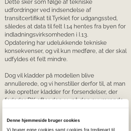
Dette sker som følge af tekniske
udfordringer ved indsendelse af
transitcertifikat til Tyrkiet for udgangssted,
således at data til felt I.14 hentes fra byen for
indladningsvirksomheden i I.13.
Opdatering har udelukkende tekniske
konsekvenser, og vil kun medføre, at der skal
udfyldes ét felt mindre.
Dog vil kladder på modellen blive
annullerede, og vi henstiller derfor til, at man
ikke opretter kladder for forsendelser, der
forlader DK efter den 11. på den nuværende
model, hvis ikke disse kan indsendes førend
mandag kl. 8:30.
Denne hjemmeside bruger cookies
Vi bruger egne cookies samt cookies fra tredjepart til