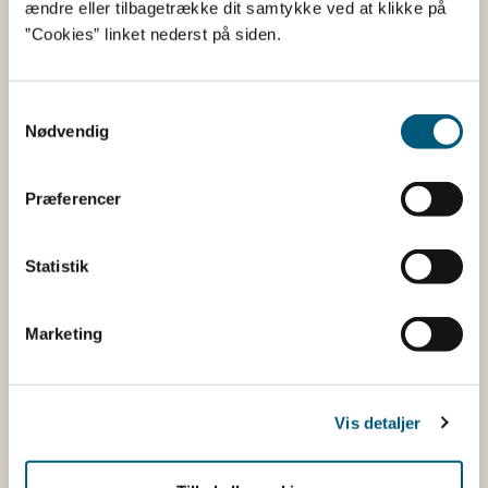
ændre eller tilbagetrække dit samtykke ved at klikke på
”Cookies” linket nederst på siden.
1431
68
Åbent
Samtykkevalg
Nødvendig
Kattegat syd -
​Ingen anlæg
Samsø bælt
Præferencer
Nord- og
Ingen anlæg
Statistik
Vestsjælland
Marketing
Vadehavet,
Ingen anlæg
Nordsøen og
Vis detaljer
Jyllands vestkyst