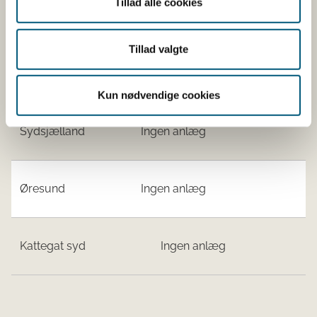
Tillad alle cookies
-
​6471
135​
Tillad valgte
Vestelige Østersø
Ingen anlæg​
Kun nødvendige cookies
Sydsjælland​
​Ingen anlæg
Øresund​
​Ingen anlæg
Kattegat syd
Ingen anlæg