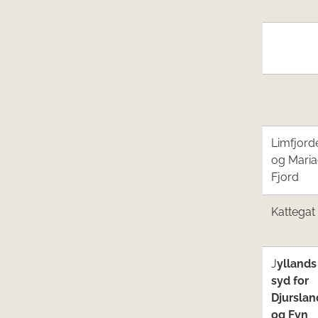
Limfjord
og Maria
Fjord
Kattegat
J
yllands
syd for
Djurslan
og Fyn