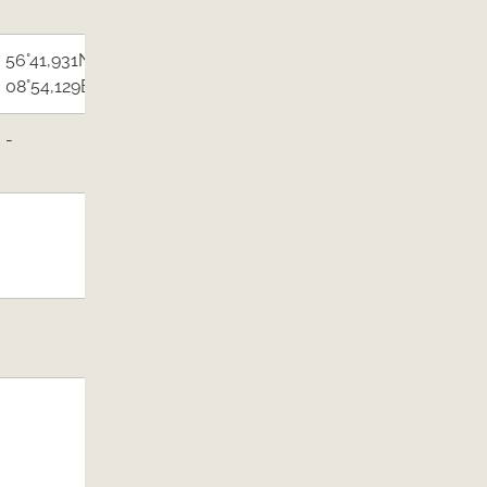
Muslingerhvervet
56°41,931N/
Foreningen
08°54,129E
Muslingerhvervet
​-
Foreningen
Muslingerhvervet
​