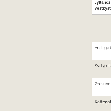
Jyllands
vestkyst​
Vestlige 
​Sydsjæl
​Øresund
​Katte
gat