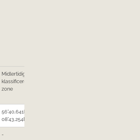
Midlertidig
Produktionsområdet
klassificerede
er åbnet for
zone
(Forening eller båd)
56°40,641N/
​Foreningen
08°43,254E
Muslingerhvervet​
​-
Foreningen