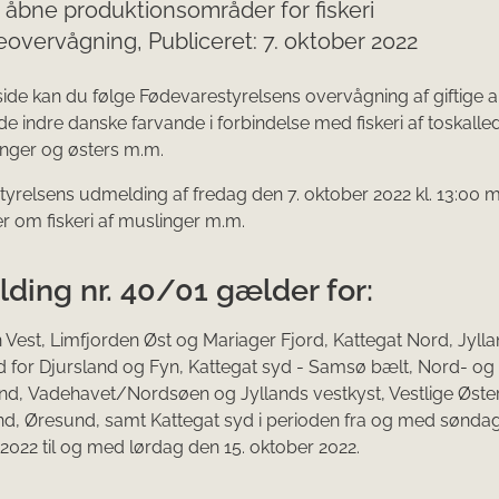
 åbne produktionsområder for fiskeri
overvågning, Publiceret: 7. oktober 2022
side kan du følge Fødeva
restyrelsens overvågning af giftige 
i de indre danske farvande i forbindelse med fiskeri af toskalle
nger og østers m.m.
yrelsens udmelding af fredag den 7. oktober 2022 kl. 13​:00 
r om fiskeri af muslinger m.m.
ding nr. 40/01 gælder for:
 Vest, Limfjorden Øst og Mariager Fjord, Kattegat Nord, Jyll
d for Djursland og Fyn, Kattegat syd - Samsø bælt, Nord- og
nd, Vadehavet/Nordsøen og Jyllands vestkyst, Vestlige Øste
d, Øresund, samt Kattegat syd i perioden fra og med sønda
 2022 til og med lørdag den 15. oktober 2022.