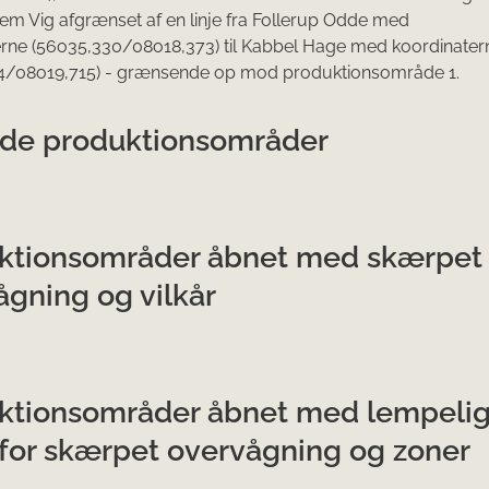
em Vig afgrænset af en linje fra Follerup Odde med
rne (56
o
35,330/08
o
18,373) til Kabbel Hage med koordinater
4/08
o
19,715) - grænsende op mod produktionsområde 1.
de produktionsområder
ktionsområder åbnet med skærpet
ågning og vilkår
ktionsområder åbnet med lempeli
r for skærpet overvågning og zoner