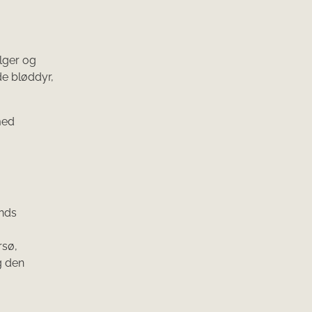
alger og
de bløddyr,
med
ands
rsø,
g den