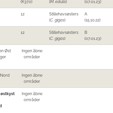
(K370)
(
M. edulis
)​
(07.01.23)
​12
Stillehavsøsters
​A
(
C. gigas
)​
(15
.10.22)
​12
Stillehavsøsters
​B
(
C. gigas
)​
(07.01.23)
en Øst
Ingen åbne
ger
områder
 Nord
Ingen åbne
områder
 østkyst
Ingen åbne
områder
d