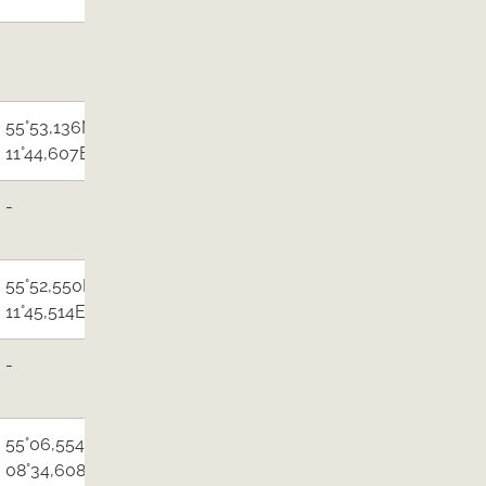
55°53,136N/
​​Muslingefiskeri
11°44,607E
Østkysten​
-​
​Muslingefiskeri
Østkysten
55°52,550N/
​Foreningen
11°45,514E
Muslingerhvervet​
​-
​Foreningen
Muslingerhvervet
55°06,554N/
​Foreningen
08°34,608E
Muslingerhvervet