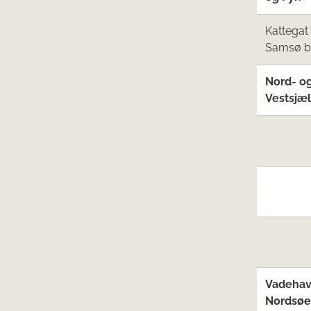
Kattegat
Samsø b
N
or
d- o
Vestsjæ
Vadehav
Nordsøe