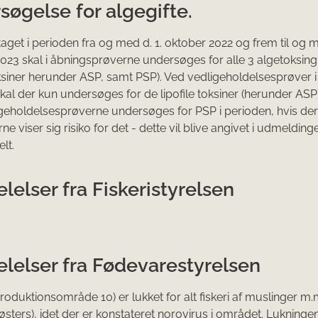
øgelse for algegifte.
aget i perioden fra og med d. 1. oktober 2022 og frem til og 
2023 skal i åbningsprøverne undersøges for alle 3 algetoksin
toksiner herunder ASP, samt PSP). Ved vedligeholdelsesprøver i
kal der kun undersøges for de lipofile toksiner (herunder ASP)
igeholdelsesprøverne undersøges for PSP i perioden, hvis der 
e viser sig risiko for det - dette vil blive angivet i udmelding
elt.
elser fra Fiskeristyrelsen
lelser fra Fødevarestyrelsen
roduktionsområde 10) er lukket for alt fiskeri af muslinger m.
østers), idet der er konstateret norovirus i området. Lukninge