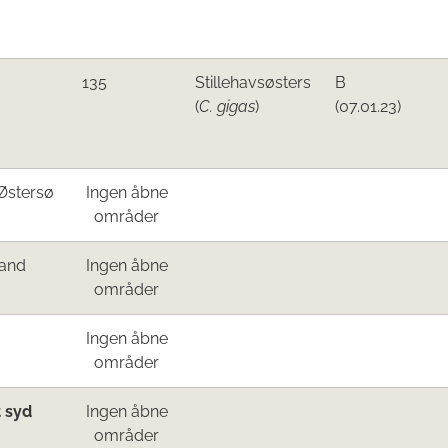
​135
Stillehavsøsters
​B
(
C. gigas
)​
(07.01.23)
Østersø​
Ingen åbne
områder​
land
Ingen åbne
områder​
Ingen åbne
områder​
 sy
d
Ingen åbne
områder