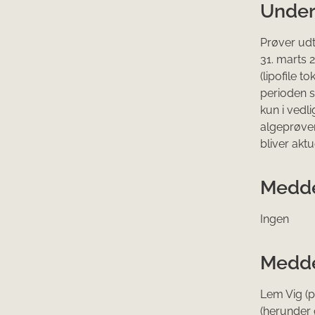
Unders
Prøver udt
31. marts 
(lipofile 
perioden s
kun i vedl
algeprøvern
bliver aktu
Meddel
Ingen
Medde
Lem Vig (p
(herunder 