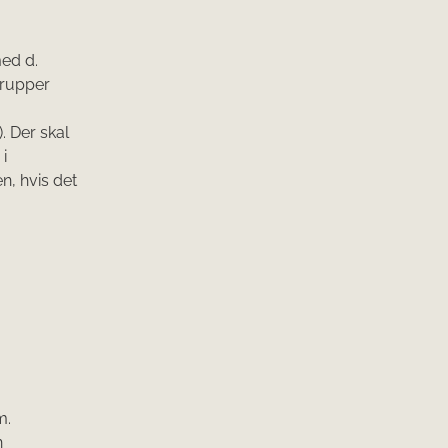
med d.
grupper
. Der skal
i
en, hvis det
m.
n