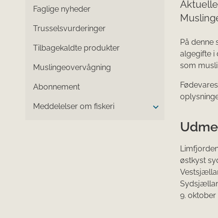
Aktuelle
Faglige nyheder
Muslinge
Trusselsvurderinger
På denne 
Tilbagekaldte produkter
algegifte 
som musli
Muslingeovervågning
Fødevarest
Abonnement
oplysninge
Meddelelser om fiskeri
Udmel
Limfjorden
østkyst sy
Vestsjælla
Sydsjællan
9. oktober