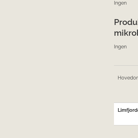
Ingen
Produ
mikro
Ingen
Hove​d​o​
Limfjor