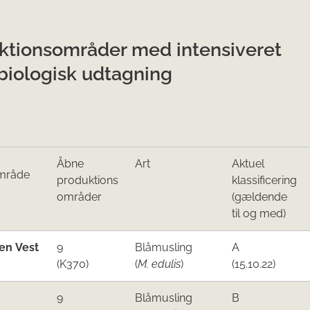
ktionsområder med intensiveret
biologisk udtagning
Åbne​​
Art
Aktuel
​mråde
produktions​
klassificering
o​mrå​der
(gældende
til og med)
den
Vest
​9
Blåmusling
​A
(K370)
(
M. edulis
)​
(15.10.22)
​9
Blåmusling
​B