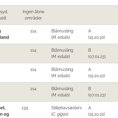
 syd,
Ingen åbne
ælt
områd​er
g
​​​114
Blåmusling
​A
lland
​(
M. edulis
)
(15.10.22)
​114
Blåmusling
​B
​(
M. edulis
)​
(07.01.23)​
​114
Blåmusling
A
​(
M. edulis
)​
(15.10.22)​
​114
Blåmusling
​B
​(
M. edulis
)​
(07.01.23)
et,
135​
Stillehavsøsters
A
n ​og
(
C. gigas
)
(15.10.22)