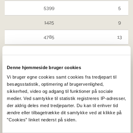
5399
5
1425
9
4785
13
2033
15
4568
15
Denne hjemmeside bruger cookies
Vi bruger egne cookies samt cookies fra tredjepart til
Limfjorden øst og Mariager Fjord
Ingen vandind
besøgsstatistik, optimering af brugervenlighed,
sikkerhed, video og adgang til funktioner på sociale
Kattegat nord
Ingen vandind
medier. Ved samtykke til statistik registreres IP-adresser,
der aldrig deles med tredjeparter. Du kan til enhver tid
Jyllands østkyst syd for Djursland
ændre eller tilbagetrække dit samtykke ved at klikke på
og Fyn
”Cookies” linket nederst på siden.
1431
68